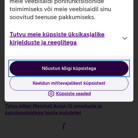
meie veebisaidi põhifunktsioonide
ühendus tagab kiire ja stabiilse ühendusega sinu
seadmetega. Kõik vajalikud juhtnupud on kõlari peal, mis
toimimiseks või meie veebisaidil sinu
võimaldavad hõlpsalt muusikat juhtida ilma keerulise
soovitud teenuse pakkumiseks.
seadistamiseta. Kõlar sobib ideaalselt igasse interjööri,
olles samal ajal nii stiilne sisustuselement kui ka võimas
Tutvu meie küpsiste üksikasjalike
heliallikas.
kirjelduste ja reeglitega
Bluetooth 5.2 ja 3,5 mm sisend tagavad kiire ja sujuva
ühenduse.
Kõlarit saab mugavalt juhtida ka läbi Marshalli
Bluetoothi rakenduse.
Nõustun kõigi küpsistega
Valmistatud 70% ulatuses taaskasutatud plastikust ja
ainult veganmaterjalidest.
Keeldun mittevajalikest küpsistest
Kasulikud lingid
Küpsiste seaded
Tutvu kõlari Marshall Acton III omaduste ja
kasutusviisidega tootja kodulehel