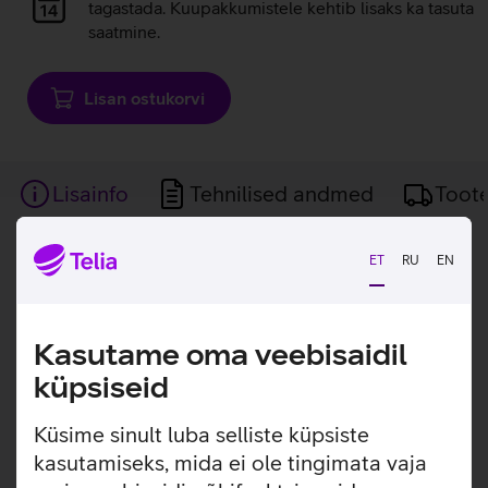
laadimine
tagastada. Kuupakkumistele kehtib lisaks ka tasuta
saatmine.
Lisan ostukorvi
Lisainfo
Tehnilised andmed
Toot
Lisainfo
ET
RU
EN
Marshall Acton III on kodukõlar, mis ühendab
ikoonilise disaini, võimsa heli ja kaasaegsed
funktsioonid.
Kasutame oma veebisaidil
Marshall Acton III on võimas heliga kodukõlar, mis pakub
küpsiseid
sügavat ja kaasahaaravat ruumilist heli. Tänu väljapoole
suunatud kõrgsageduskõlaritele ja uuendatud
Küsime sinult luba selliste küpsiste
lainejuhtidele suudab kõlar edastada tugevat ja laia heli,
kasutamiseks, mida ei ole tingimata vaja
mis ulatub ühtlaselt üle kogu ruumi. Kõlari Bluetooth 5.2