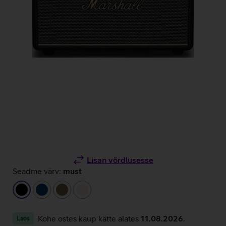
Lisan võrdlusesse
Seadme värv:
must
must
tumesinine
pruun
beež
Kohe ostes kaup kätte alates
11.08.2026
.
Laos