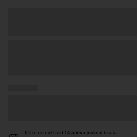
Andmete
laadimine
Kampaania
Andmete
pakkumised:
laadimine
Andmete
Kõiki tooteid saad
14 päeva jooksul
tasuta