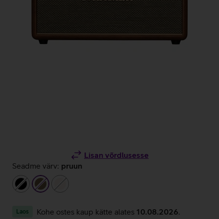
Lisan võrdlusesse
Seadme värv:
pruun
must
pruun
beež
Kohe ostes kaup kätte alates
10.08.2026
.
Laos