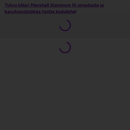
Tutvu kõlari Marshall Stanmore III omaduste ja
kasutusviisidega tootja kodulehel