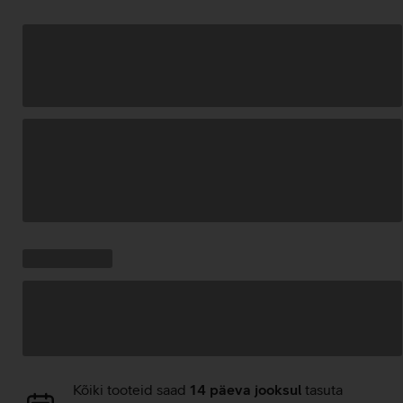
Andmete
laadimine
Kampaania
Andmete
pakkumised:
laadimine
Andmete
Kõiki tooteid saad
14 päeva jooksul
tasuta