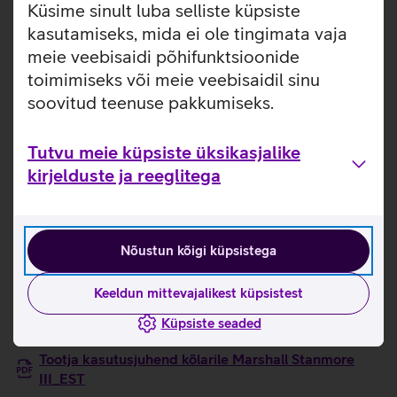
Küsime sinult luba selliste küpsiste
kuulamiskogemust. Lisaks juhtmevabale ühendusele saab
kasutamiseks, mida ei ole tingimata vaja
muusikat esitada ka 3,5 mm sisendi või RCA kaudu, mis
meie veebisaidi põhifunktsioonide
teeb Stanmore III mitmekülgseks valikuks erinevate
seadmete jaoks. Kõik olulised juhtnupud on mugavalt
toimimiseks või meie veebisaidil sinu
paigutatud kõlari ülapaneelile, võimaldades muusikat
soovitud teenuse pakkumiseks.
hõlpsalt ja intuitiivselt juhtida. Kõlar sobib ideaalselt igasse
interjööri, olles samal ajal nii stiilne sisustuselement kui ka
Tutvu meie küpsiste üksikasjalike
võimas heliallikas.
kirjelduste ja reeglitega
Kaks 15 W kõrgsageduskõlarit ja üks 50 W bassikõlar,
mis tagavad võimsa heli ning rikkaliku bassi.
Kõlarit saab mugavalt juhtida ka läbi Marshalli
Bluetoothi rakenduse.
Nõustun kõigi küpsistega
Valmistatud 70% ulatuses taaskasutatud plastikust ja
ainult veganmaterjalidest.
Keeldun mittevajalikest küpsistest
Kasulikud lingid
Küpsiste seaded
Tootja kasutusjuhend kõlarile Marshall Stanmore
III_EST