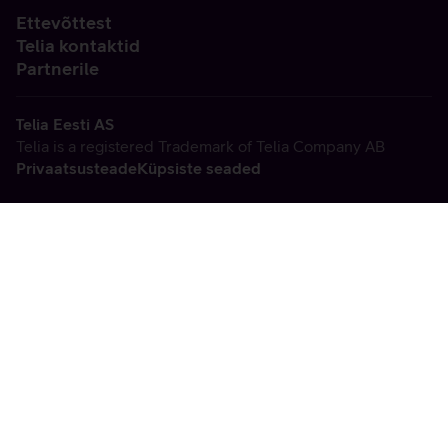
Ettevõttest
Telia kontaktid
Partnerile
Telia Eesti AS
Telia is a registered Trademark of Telia Company AB
Privaatsusteade
Küpsiste seaded