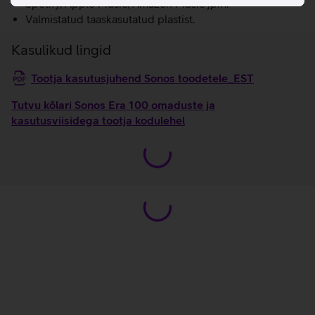
Spotify, Apple Music, Amazon Music jpm.
Valmistatud taaskasutatud plastist.
Kasulikud lingid
Tootja kasutusjuhend Sonos toodetele_EST
Tutvu kõlari Sonos Era 100 omaduste ja
kasutusviisidega tootja kodulehel