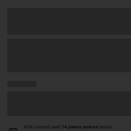
Andmete
laadimine
Kampaania
Andmete
pakkumised:
laadimine
Andmete
Kõiki tooteid saad
14 päeva jooksul
tasuta