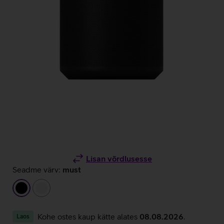
Lisan võrdlusesse
Seadme värv:
must
must
valge
Kohe ostes kaup kätte alates
08.08.2026
.
Laos