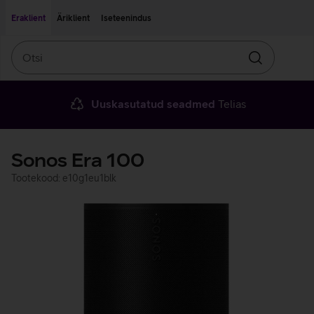
Liigu edasi põhisisu juurde
Ligipääsetavus
Eraklient
Äriklient
Iseteenindus
Otsi
Otsin
Uuskasutatud seadmed
Telias
Sonos Era 100
Tootekood: e10g1eu1blk