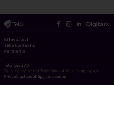
Ettevõttest
Telia kontaktid
Partnerile
Telia Eesti AS
Telia is a registered Trademark of Telia Company AB
Privaatsusteade
Küpsiste seaded