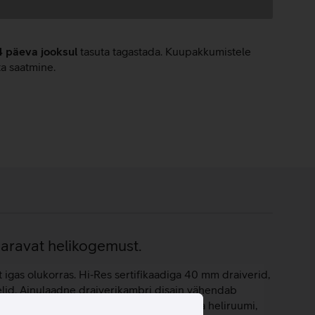
4 päeva jooksul
tasuta tagastada. Kuupakkumistele
ta saatmine.
haaravat helikogemust.
igas olukorras. Hi‑Res sertifikaadiga 40 mm draiverid,
helid. Ainulaadne draiverikambri disain vähendab
älgimise tugi loob realistliku ja sügavama heliruumi,