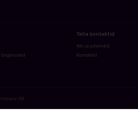
Telia kontaktid
Abi ja juhendid
 tingimused
Kontaktid
 Company AB