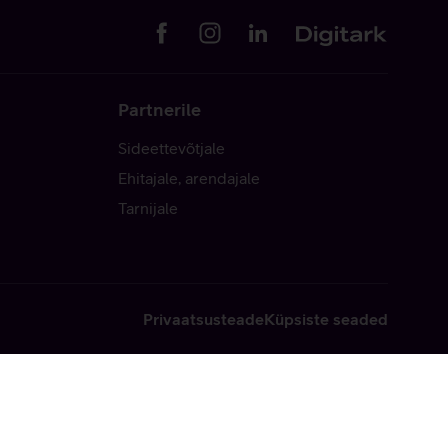
Partnerile
Sideettevõtjale
Ehitajale, arendajale
Tarnijale
Privaatsusteade
Küpsiste seaded