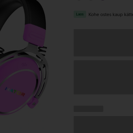
Kohe ostes kaup kätt
Laos
Andmete
laadimine
Kampaania
Andmete
pakkumised:
laadimine