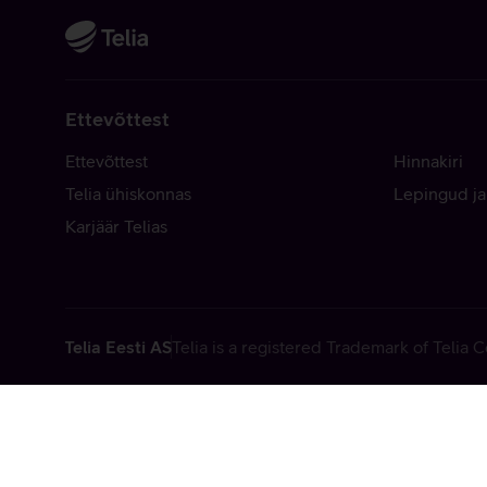
Ettevõttest
Ettevõttest
Hinnakiri
Telia ühiskonnas
Lepingud ja
Karjäär Telias
Telia Eesti AS
Telia is a registered Trademark of Telia