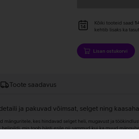
Andmete
Kõiki tooteid saad
1
laadimine
kehtib lisaks ka tasu
Lisan ostukorvi
Toote saadavus
 detaili ja pakuvad võimsat, selget ning kaasa
änguritele, kes hindavad selget heli, mugavust ja töökindlust 
e helipildi, mis toob hästi esile nii sammud kui ka muud mängu
ikku ja ruumilist kuulamiskogemust. Ruumiheli ja pealiikumise j