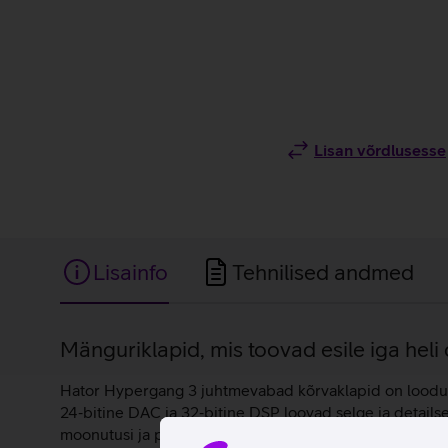
Lisan võrdlusesse
Lisainfo
Tehnilised andmed
Lisainfo
Mänguriklapid, mis toovad esile iga heli
Hator Hypergang 3 juhtmevabad kõrvaklapid on loodud m
24‑bitine DAC ja 32‑bitine DSP loovad selge ja details
moonutusi ja parandab stereoeraldatust, pakkudes rikkal