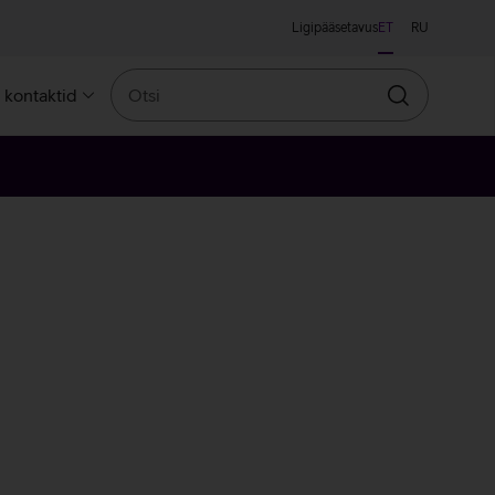
Ligipääsetavus
ET
RU
Otsi
a kontaktid
Otsin