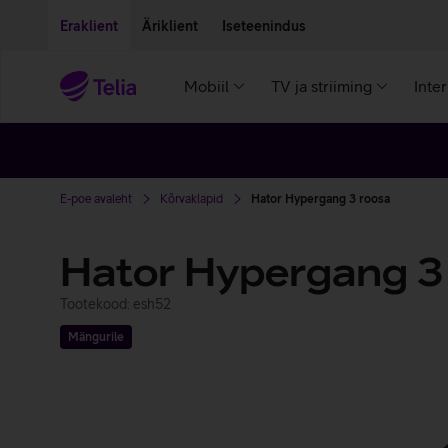
Liigu edasi põhisisu juurde
Ligipääsetavus
Eraklient
Äriklient
Iseteenindus
Mobiil
TV ja striiming
Inte
E-poe avaleht
Kõrvaklapid
Hator Hypergang 3 roosa
Hator Hypergang 3
Tootekood: esh52
Mängurile