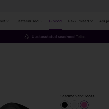
rnet
Lisateenused
E-pood
Pakkumised
Abi j
Uuskasutatud seadmed
Telias
Seadme värv:
roosa
must
valge
roosa