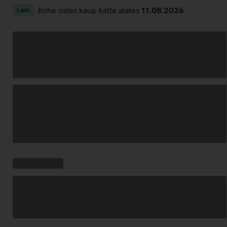
Kohe ostes kaup kätte alates
11.08.2026
.
Laos
Andmete
laadimine
Kampaania
Andmete
pakkumised:
laadimine