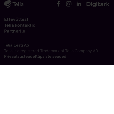
Ettevõttest
Telia kontaktid
Partnerile
Telia Eesti AS
Telia is a registered Trademark of Telia Company AB
Privaatsusteade
Küpsiste seaded