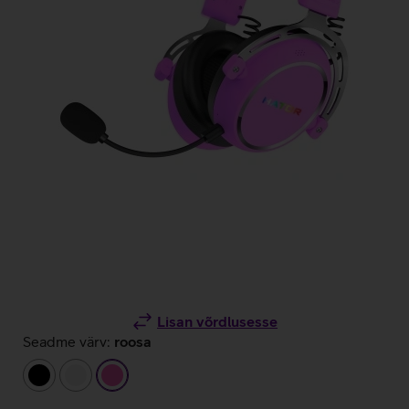
Lisan võrdlusesse
Seadme värv:
roosa
must
valge
roosa