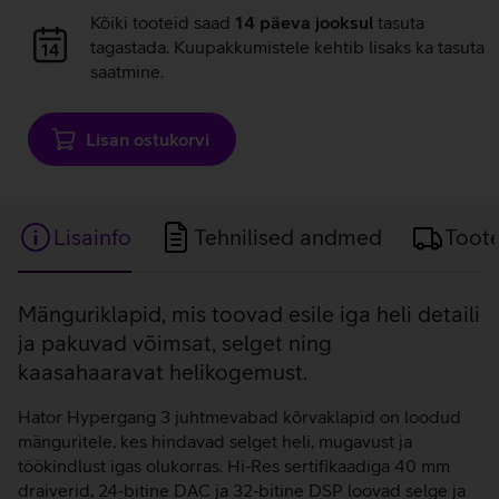
Andmete
Kõiki tooteid saad
14 päeva jooksul
tasuta
laadimine
tagastada. Kuupakkumistele kehtib lisaks ka tasuta
saatmine.
Lisan ostukorvi
Lisainfo
Tehnilised andmed
Toot
Lisainfo
Mänguriklapid, mis toovad esile iga heli detaili
ja pakuvad võimsat, selget ning
kaasahaaravat helikogemust.
Hator Hypergang 3 juhtmevabad kõrvaklapid on loodud
mänguritele, kes hindavad selget heli, mugavust ja
töökindlust igas olukorras. Hi‑Res sertifikaadiga 40 mm
draiverid, 24‑bitine DAC ja 32‑bitine DSP loovad selge ja