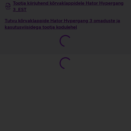
Tootja kiirjuhend kõrvaklappidele Hator Hypergang
3_EST
Tutvu kõrvaklappide Hator Hypergang 3 omaduste ja
kasutusviisidega tootja kodulehel