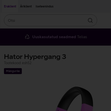
Liigu edasi põhisisu juurde
Ligipääsetavus
Eraklient
Äriklient
Iseteenindus
Otsi
Otsin
Uuskasutatud seadmed
Telias
Hator Hypergang 3
Tootekood: esh52
Mängurile