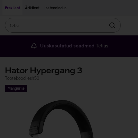
Liigu edasi põhisisu juurde
Ligipääsetavus
Eraklient
Äriklient
Iseteenindus
Otsi
Otsin
Uuskasutatud seadmed
Telias
Hator Hypergang 3
Tootekood: esh50
Mängurile