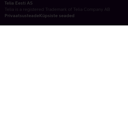
Telia Eesti AS
Telia is a registered Trademark of Telia Company AB
Privaatsusteade
Küpsiste seaded
Vabandame, tekkis
tehniline viga
tx:undefined:ut:null