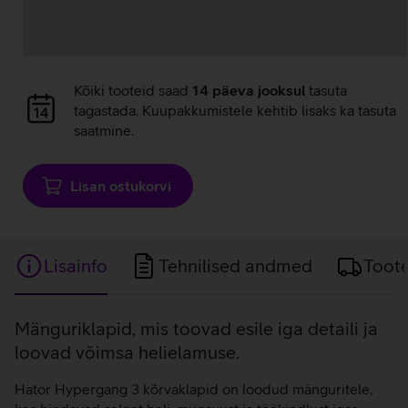
Andmete
laadimine
Andmete
Kõiki tooteid saad
14 päeva jooksul
tasuta
laadimine
tagastada. Kuupakkumistele kehtib lisaks ka tasuta
saatmine.
Lisan ostukorvi
Lisainfo
Tehnilised andmed
Toot
Lisainfo
Mänguriklapid, mis toovad esile iga detaili ja
loovad võimsa helielamuse.
Hator Hypergang 3 kõrvaklapid on loodud mänguritele,