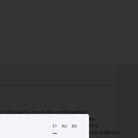
as. Võimsad 53 mm Hi‑Res sertifikaadiga
 mängudes, filmides kui ka muusikat kuulates.
eskkonda. Eemaldatav mikrofon ümbritseva müra
ET
RU
EN
apadjad pakuvad meeldivat kandmiskogemust ja tõhusat