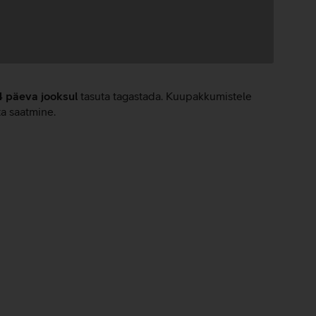
4 päeva jooksul
tasuta tagastada. Kuupakkumistele
ta saatmine.