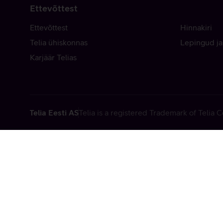
Ettevõttest
Ettevõttest
Hinnakiri
Telia ühiskonnas
Lepingud ja
Karjäär Telias
Telia Eesti AS
Telia is a registered Trademark of Telia