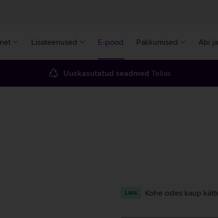
rnet
Lisateenused
E-pood
Pakkumised
Abi j
Uuskasutatud seadmed
Telias
Kohe ostes kaup kätt
Laos