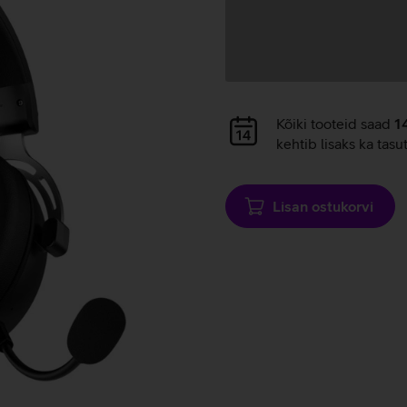
Andmete
laadimine
Andmete
Kõiki tooteid saad
1
laadimine
kehtib lisaks ka tasu
Lisan ostukorvi