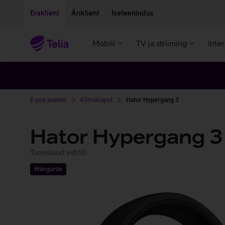
Liigu edasi põhisisu juurde
Ligipääsetavus
Eraklient
Äriklient
Iseteenindus
Mobiil
TV ja striiming
Inte
E-poe avaleht
Kõrvaklapid
Hator Hypergang 3
Hator Hypergang 3
Tootekood: esh50
Mängurile