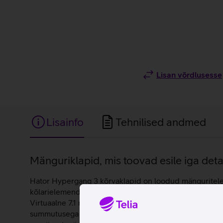
Lisan võrdlusesse
Lisainfo
Tehnilised andmed
Lisainfo
Mänguriklapid, mis toovad esile iga deta
Hator Hypergang 3 kõrvaklapid on loodud mänguritele, 
kõlarielemendid koos 24‑bitise DAC‑i ja kahe tuumaga he
Virtuaalne 7.1 ruumiline heli loob täpse ruumilise tun
summutusega tagab selge ja loomuliku suhtluse nii m