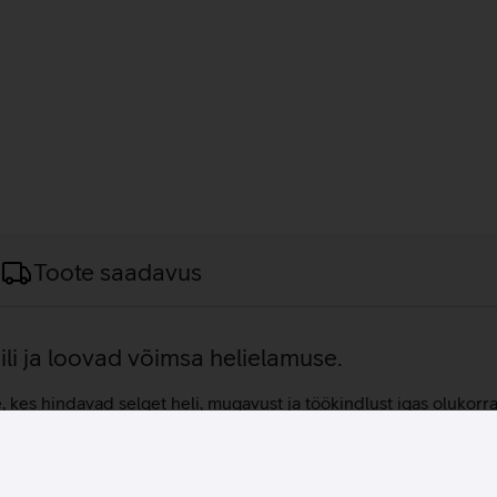
Toote saadavus
ili ja loovad võimsa helielamuse.
kes hindavad selget heli, mugavust ja töökindlust igas olukorr
litöötlusprotsessoriga pakuvad selget ja detailset helipilti nii
netuse, mis aitab paremini tajuda vastaste liikumist ja mängu k
ängides kui ka telefonikõnesid tehes. Pehmed mäluvahgua kõrv