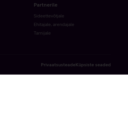
Partnerile
Sideettevõtjale
Ehitajale, arendajale
Tarnijale
Privaatsusteade
Küpsiste seaded