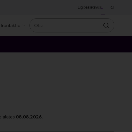
Ligipääsetavus
ET
RU
Otsi
a kontaktid
Otsin
e alates
08.08.2026
.