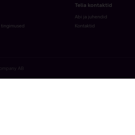
Telia kontaktid
Abi ja juhendid
 tingimused
Kontaktid
 Company AB