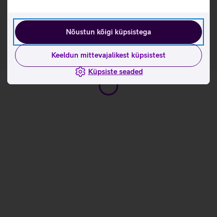
Helitugevuse ja mikrofoni väljalülituse nupud asuvad
mugavalt vasaku kõrvaklapi all.
Mugavad ovaalsed kunstnahast kõrvapadjad.
Nõustun kõigi küpsistega
Keeldun mittevajalikest küpsistest
Küpsiste seaded