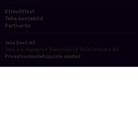
Ettevõttest
Telia kontaktid
Partnerile
Telia Eesti AS
Telia is a registered Trademark of Telia Company AB
Privaatsusteade
Küpsiste seaded