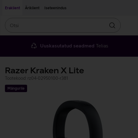
Liigu edasi põhisisu juurde
Ligipääsetavus
Eraklient
Äriklient
Iseteenindus
Otsi
Otsin
Uuskasutatud seadmed
Telias
Razer Kraken X Lite
Tootekood: rz04-02950100-r381
Mängurile