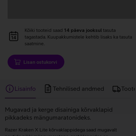
Andmete
laadimine
Andmete
Kõiki tooteid saad
14 päeva jooksul
tasuta
laadimine
tagastada. Kuupakkumistele kehtib lisaks ka tasuta
saatmine.
Lisan ostukorvi
Lisainfo
Tehnilised andmed
Toot
Lisainfo
Mugavad ja kerge disainiga kõrvaklapid
pikkadeks mängumaratonideks.
Razer Kraken X Lite kõrvaklappidega saad mugavalt