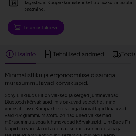
laadimine
tagastada. Kuupakkumistele kehtib lisaks ka tasuta
saatmine.
Lisan ostukorvi
Lisainfo
Tehnilised andmed
Toot
Lisainfo
Minimalistliku ja ergonoomilise disainiga
mürasummutavad kõrvaklapid.
Sony LinkBuds Fit on väiksed ja kerged juhtmevabad
Bluetooth kõrvaklapid, mis pakuvad selget heli ning
võimsat bassi. Kompaktse disainiga kõrvaklapid kaaluvad
vaid 4,9 grammi, mistõttu on nad ühed väiksemad
mürasummutusega juhtmevabad kõrvaklapid. LinkBuds Fit
klapid on varustatud automaatse mürasummutusega ja
täiustatud Ambient Sound režiimiga, mis reguleerib