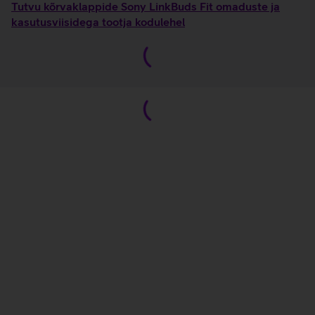
Tutvu kõrvaklappide Sony LinkBuds Fit omaduste ja
kasutusviisidega tootja kodulehel