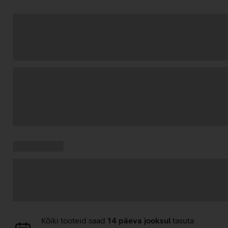
Andmete
laadimine
Kampaania
Andmete
pakkumised:
laadimine
Andmete
Kõiki tooteid saad
14 päeva jooksul
tasuta