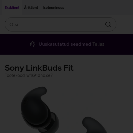
Liigu edasi põhisisu juurde
Ligipääsetavus
Eraklient
Äriklient
Iseteenindus
Otsi
Otsin
Uuskasutatud seadmed
Telias
Sony LinkBuds Fit
Tootekood: wfls910nb.ce7