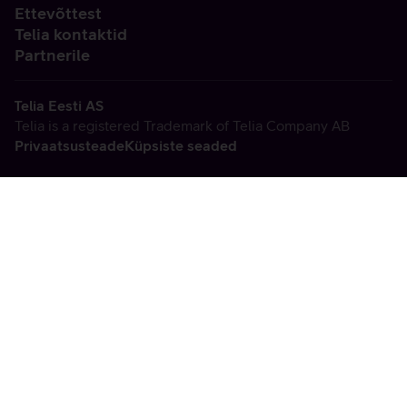
Ettevõttest
Telia kontaktid
Partnerile
Telia Eesti AS
Telia is a registered Trademark of Telia Company AB
Privaatsusteade
Küpsiste seaded