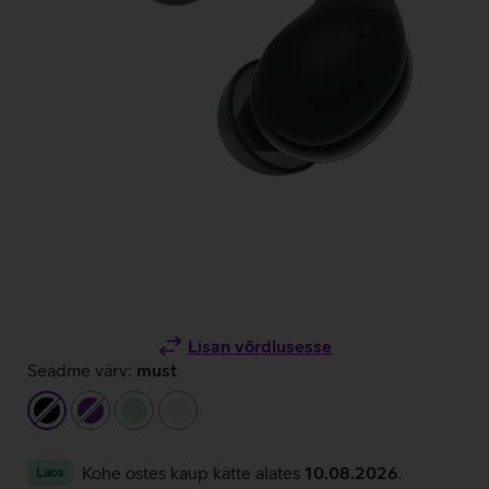
Lisan võrdlusesse
Seadme värv:
must
must
tumelilla
heleroheline
valge
Kohe ostes kaup kätte alates
10.08.2026
.
Laos