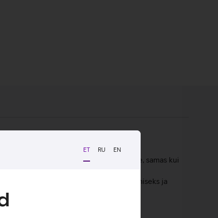
ET
RU
EN
uleeritav peavõru tagavad hea istuvuse, samas kui
nesid vastu võtta ning sobib hästi nii
at lahendust igapäevaseks muusika kuulamiseks ja
d