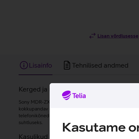
Lisan võrdlusesse
Lisainfo
Tehnilised andmed
Lisainfo
Kerged ja mugavad juhtmega Sony kõrva
Sony MDR-ZX310AP on kerged ja mugavad kõrvaklapid 
kokkupandav disain teeb need lihtsasti kaasaskantavaks
telefonikõnedeks kui ka veebikoosolekuteks. MDR-ZX310
suhtluseks.
Kasutame om
Kasulikud lingid