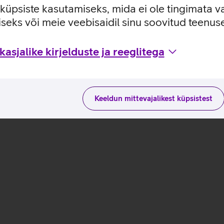
e küpsiste kasutamiseks, mida ei ole tingimata v
X310_EST
seks või meie veebisaidil sinu soovitud teenu
 kasutusviisidega tootja kodulehel
asjalike kirjelduste ja reeglitega
Keeldun mittevajalikest küpsistest