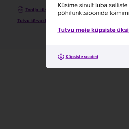
Küsime sinult luba sellist
Tootja kiirjuhend kõrvaklappidele Sony MDR-Z
põhifunktsioonide toimimi
Tutvu kõrvaklappide Sony MDR-ZX310AP omaduste ja
Tutvu meie küpsiste üksik
Küpsiste seaded