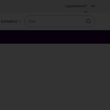
Ligipääsetavus
ET
RU
Otsi
a kontaktid
Otsin