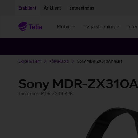
Liigu edasi põhisisu juurde
Ligipääsetavus
Eraklient
Äriklient
Iseteenindus
Mobiil
TV ja striiming
Inte
E-poe avaleht
Kõrvaklapid
Sony MDR-ZX310AP must
Sony MDR-ZX310
Tootekood: MDR-ZX310APB