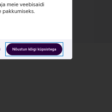
aja meie veebisaidi
se pakkumiseks.
Nõustun kõigi küpsistega