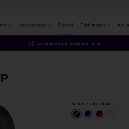
rnet
Lisateenused
E-pood
Pakkumised
Abi j
Uuskasutatud seadmed
Telias
AP
Seadme värv:
must
must
must/sinine
must/punane
valge