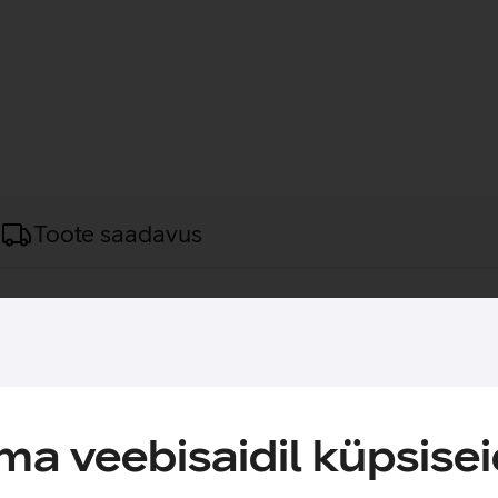
Toote saadavus
klapid.
igapäevaseks muusika kuulamiseks. Pehmed kõrvapadjad ja reg
. Juhtmel paiknev integreeritud mikrofon võimaldab mugavalt kõ
AP on hea valik kasutajale, kes otsib taskukohast ja töökindl
a veebisaidil küpsisei