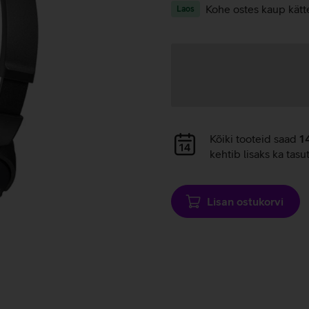
Kohe ostes kaup kätt
Laos
Andmete
laadimine
Andmete
Kõiki tooteid saad
1
laadimine
kehtib lisaks ka tasu
Lisan ostukorvi