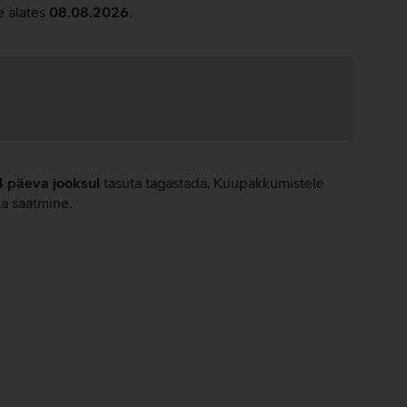
e alates
08.08.2026
.
4 päeva jooksul
tasuta tagastada. Kuupakkumistele
ta saatmine.