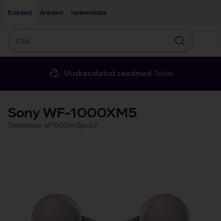
Liigu edasi põhisisu juurde
Ligipääsetavus
Eraklient
Äriklient
Iseteenindus
Otsi
Otsin
Uuskasutatud seadmed
Telias
Sony WF-1000XM5
Tootekood: wf1000xm5p.ce7