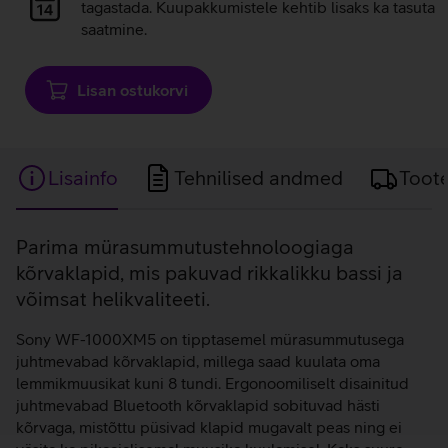
laadimine
tagastada. Kuupakkumistele kehtib lisaks ka tasuta
saatmine.
Lisan ostukorvi
Lisainfo
Tehnilised andmed
Toot
Lisainfo
Parima mürasummutustehnoloogiaga
kõrvaklapid, mis pakuvad rikkalikku bassi ja
võimsat helikvaliteeti.
Sony WF-1000XM5 on tipptasemel mürasummutusega
juhtmevabad kõrvaklapid, millega saad kuulata oma
lemmikmuusikat kuni 8 tundi. Ergonoomiliselt disainitud
juhtmevabad Bluetooth kõrvaklapid sobituvad hästi
kõrvaga, mistõttu püsivad klapid mugavalt peas ning ei