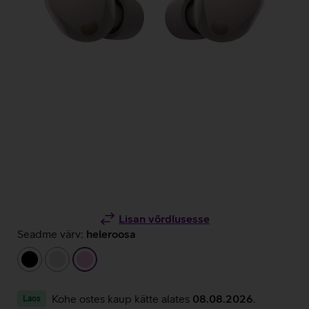
Lisan võrdlusesse
Seadme värv:
heleroosa
must
hõbedane
heleroosa
Kohe ostes kaup kätte alates
08.08.2026
.
Laos