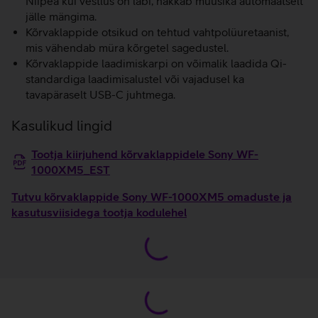
Niipea kui vestlus on läbi, hakkab muusika automaatselt
jälle mängima.
Kõrvaklappide otsikud on tehtud vahtpolüuretaanist,
mis vähendab müra kõrgetel sagedustel.
Kõrvaklappide laadimiskarpi on võimalik laadida Qi-
standardiga laadimisalustel või vajadusel ka
tavapäraselt USB-C juhtmega.
Kasulikud lingid
Tootja kiirjuhend kõrvaklappidele Sony WF-
1000XM5_EST
Tutvu kõrvaklappide Sony WF-1000XM5 omaduste ja
kasutusviisidega tootja kodulehel