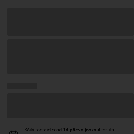
Andmete
laadimine
Kampaania
Andmete
pakkumised:
laadimine
Andmete
Kõiki tooteid saad
14 päeva jooksul
tasuta