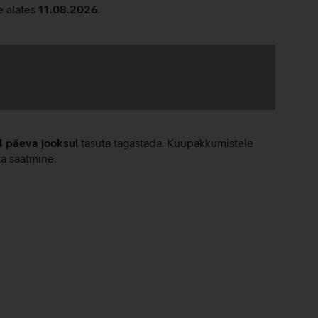
e alates
11.08.2026
.
4 päeva jooksul
tasuta tagastada. Kuupakkumistele
ta saatmine.