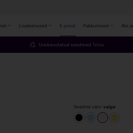
rnet
Lisateenused
E-pood
Pakkumised
Abi j
Uuskasutatud seadmed
Telias
Seadme värv:
valge
must
helesinine
valge
kollane