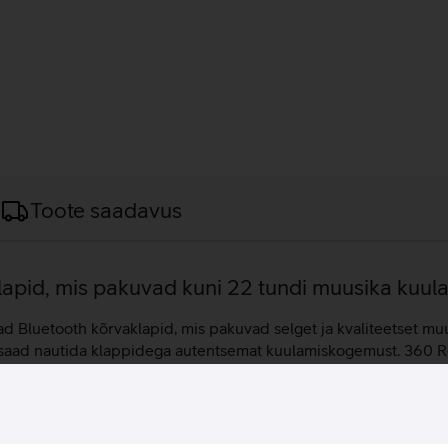
Toote saadavus
lapid, mis pakuvad kuni 22 tundi muusika kuul
luetooth kõrvaklapid, mis pakuvad selget ja kvaliteetset mu
tu saad nautida klappidega autentsemat kuulamiskogemust. 360 R
da ning samal ajal müra vähendada. Kõrvaklappidega saab kohand
ne. Valida saab erinevate eelseadete hulgast või luua oma eels
n Multipoint Bluetooth ühendus, mis võimaldab klappe üheaeg
arbi abil pikendada tervelt 22 tunnini. Kõrvaklapid on IPX4 hig