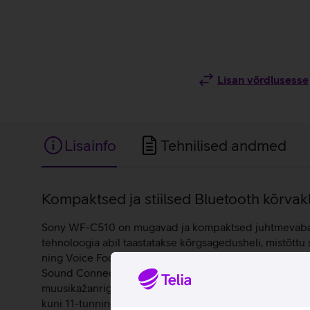
Lisan võrdlusesse
Lisainfo
Tehnilised andmed
Lisainfo
Kompaktsed ja stiilsed Bluetooth kõrvak
Sony WF-C510 on mugavad ja kompaktsed juhtmevabad B
tehnoloogia abil taastatakse kõrgsagedusheli, mistõt
ning Voice Focus aitab vestluspartnerit selgemalt kuul
Sound Connecti rakenduses olevat Connect EQ funktsioo
muusikažanriga kokku. Sony WF-C510 kõrvaklappidel o
kuni 11-tunnine aku kestvus, mida on võimalik laadimisk