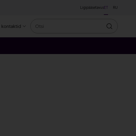
Ligipääsetavus
ET
RU
Otsi
a kontaktid
Otsin