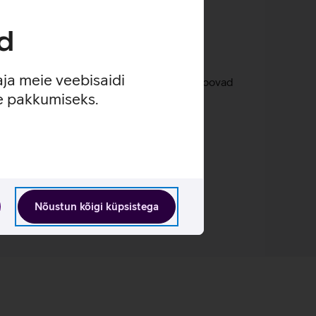
d
ulamist.
is.
aja meie veebisaidi
d kõrvaklapid, milline seade heliseb ja loovad
se pakkumiseks.
Nõustun kõigi küpsistega