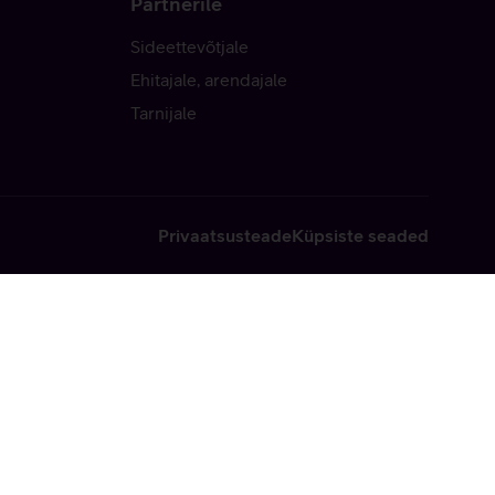
Partnerile
Sideettevõtjale
Ehitajale, arendajale
Tarnijale
Privaatsusteade
Küpsiste seaded