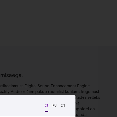
amisaega.
usikaelamust. Digital Sound Enhancement Engine
eality Audio režiim pakub ruumilist kuulamiskogemust
ada heli vastavalt oma eelistustele, kasutades selleks
eaded, et sobitada helikvaliteet kuulatava
ET
RU
EN
selt siduda kuni kahe seadmega. Kõrvaklappidel on
i- ja veekindlusega, mistõttu saab neid kasutada