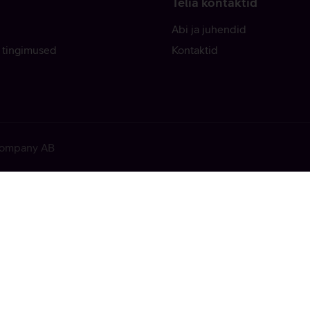
Telia kontaktid
Abi ja juhendid
 tingimused
Kontaktid
 Company AB