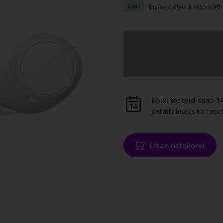
Kohe ostes kaup kätt
Laos
Andmete
laadimine
Andmete
Kõiki tooteid saad
1
laadimine
kehtib lisaks ka tasu
Lisan ostukorvi