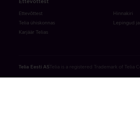
Ettevõttest
Ettevõttest
Hinnakiri
Telia ühiskonnas
Lepingud ja
Karjäär Telias
Telia Eesti AS
Telia is a registered Trademark of Telia