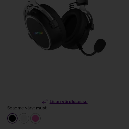
Lisan võrdlusesse
Seadme värv:
must
must
valge
roosa