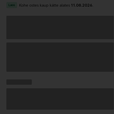
Kohe ostes kaup kätte alates
11.08.2026
.
Laos
Andmete
laadimine
Kampaania
Andmete
pakkumised:
laadimine