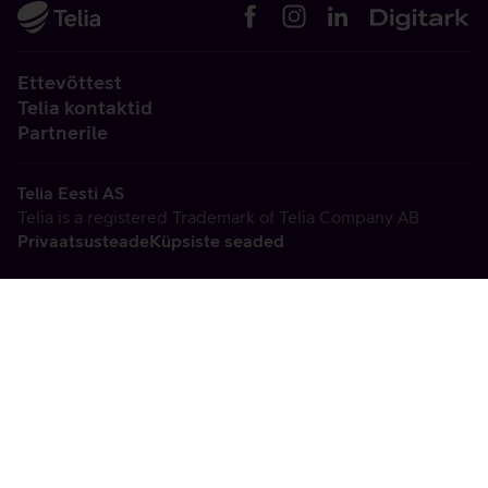
Ettevõttest
Telia kontaktid
Partnerile
Telia Eesti AS
Telia is a registered Trademark of Telia Company AB
Privaatsusteade
Küpsiste seaded