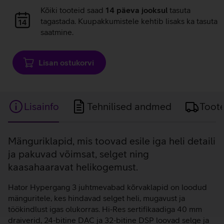
Andmete
Kõiki tooteid saad
14 päeva jooksul
tasuta
laadimine
tagastada. Kuupakkumistele kehtib lisaks ka tasuta
saatmine.
Lisan ostukorvi
Lisainfo
Tehnilised andmed
Toot
Lisainfo
Mänguriklapid, mis toovad esile iga heli detaili
ja pakuvad võimsat, selget ning
kaasahaaravat helikogemust.
Hator Hypergang 3 juhtmevabad kõrvaklapid on loodud
mänguritele, kes hindavad selget heli, mugavust ja
töökindlust igas olukorras. Hi‑Res sertifikaadiga 40 mm
draiverid, 24‑bitine DAC ja 32‑bitine DSP loovad selge ja