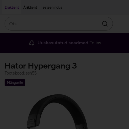
Liigu edasi põhisisu juurde
Ligipääsetavus
Eraklient
Äriklient
Iseteenindus
Otsi
Otsin
Uuskasutatud seadmed
Telias
Hator Hypergang 3
Tootekood: esh55
Mängurile