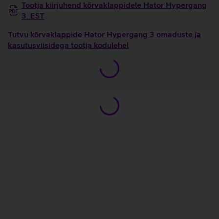
Tootja kiirjuhend kõrvaklappidele Hator Hypergang
3_EST
Tutvu kõrvaklappide Hator Hypergang 3 omaduste ja
kasutusviisidega tootja kodulehel