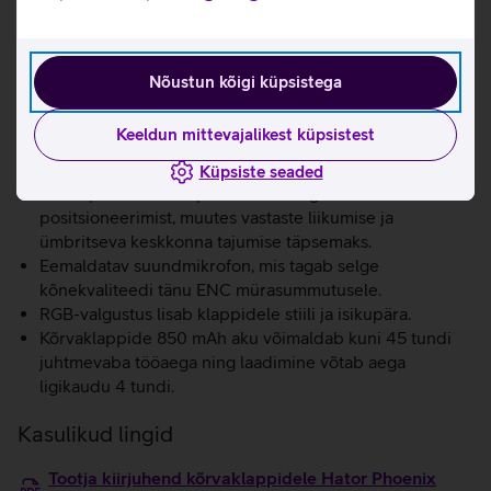
ClearScan tehnoloogia tagab stabiilse ühenduse ka
signaalimüra keskel, võimaldades keskenduda täielikult
mängule.
THX Spatial Audio tarkvara võimaldab heli täpselt enda
Nõustun kõigi küpsistega
eelistuste järgi seadistada, pakkudes 10 ribalist
ekvalaiserit, professionaalseid profiile ja nutikaid
Keeldun mittevajalikest küpsistest
heliparandusi, mis annavad täieliku kontrolli helipildi
üle.
Küpsiste seaded
THX Spatial Audio+ parandab mängudes ruumilist
positsioneerimist, muutes vastaste liikumise ja
ümbritseva keskkonna tajumise täpsemaks.
Eemaldatav suundmikrofon, mis tagab selge
kõnekvaliteedi tänu ENC mürasummutusele.
RGB-valgustus lisab klappidele stiili ja isikupära.
Kõrvaklappide 850 mAh aku võimaldab kuni 45 tundi
juhtmevaba tööaega ning laadimine võtab aega
ligikaudu 4 tundi.
Kasulikud lingid
Tootja kiirjuhend kõrvaklappidele Hator Phoenix