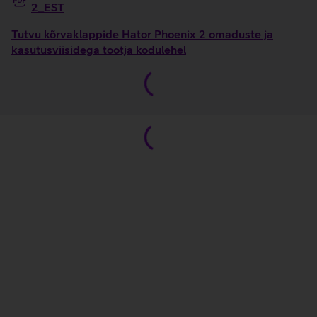
2_EST
Tutvu kõrvaklappide Hator Phoenix 2 omaduste ja
kasutusviisidega tootja kodulehel