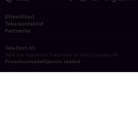
Ettevõttest
Telia kontaktid
Partnerile
Telia Eesti AS
Telia is a registered Trademark of Telia Company AB
Privaatsusteade
Küpsiste seaded