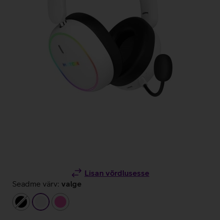
Lisan võrdlusesse
Seadme värv:
valge
must
valge
roosa