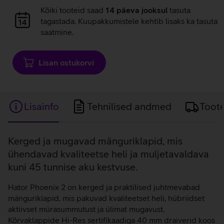
Andmete
Kõiki tooteid saad
14 päeva jooksul
tasuta
laadimine
tagastada. Kuupakkumistele kehtib lisaks ka tasuta
saatmine.
Lisan ostukorvi
Lisainfo
Tehnilised andmed
Toot
Lisainfo
Kerged ja mugavad mänguriklapid, mis
ühendavad kvaliteetse heli ja muljetavaldava
kuni 45 tunnise aku kestvuse.
Hator Phoenix 2 on kerged ja praktilised juhtmevabad
mänguriklapid, mis pakuvad kvaliteetset heli, hübriidset
aktiivset mürasummutust ja ülimat mugavust.
Kõrvaklappide Hi-Res sertifikaadiga 40 mm draiverid koos