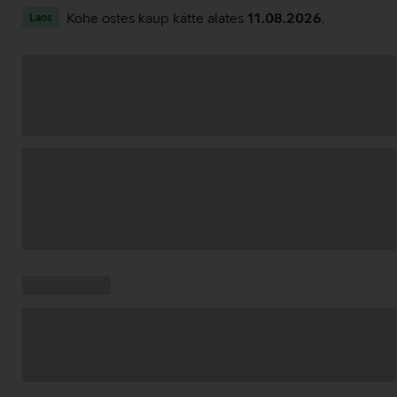
Kohe ostes kaup kätte alates
11.08.2026
.
Laos
Andmete
laadimine
Kampaania
Andmete
pakkumised:
laadimine