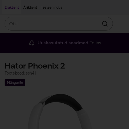
Liigu edasi põhisisu juurde
Ligipääsetavus
Eraklient
Äriklient
Iseteenindus
Otsi
Otsin
Uuskasutatud seadmed
Telias
Hator Phoenix 2
Tootekood: esh41
Mängurile