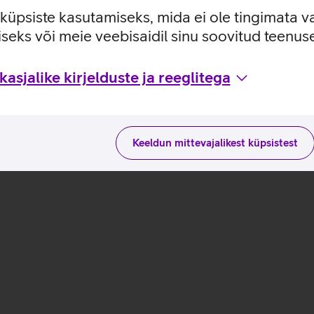
e küpsiste kasutamiseks, mida ei ole tingimata v
seks või meie veebisaidil sinu soovitud teenu
usviisidega tootja kodulehel
asjalike kirjelduste ja reeglitega
Keeldun mittevajalikest küpsistest