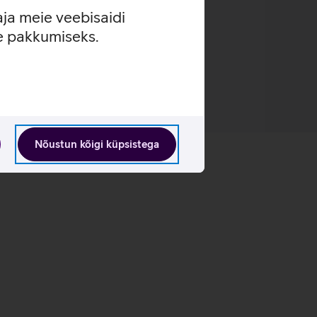
aja meie veebisaidi
se pakkumiseks.
Nõustun kõigi küpsistega