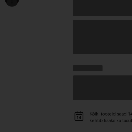
Andmete
laadimine
Kampaania
Andmete
pakkumised:
laadimine
Andmete
Kõiki tooteid saad
1
laadimine
kehtib lisaks ka tasu