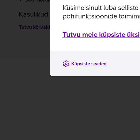
Küsime sinult luba sellist
Kasulikud lingid
põhifunktsioonide toimimi
Tutvu kõrvaklappide Lenovo 6550 omaduste ja kasut
Tutvu meie küpsiste üksik
Küpsiste seaded