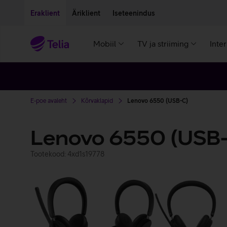
Liigu edasi põhisisu juurde
Ligipääsetavus
Eraklient
Äriklient
Iseteenindus
Mobiil
TV ja striiming
Inte
E-poe avaleht
Kõrvaklapid
Lenovo 6550 (USB-C)
Lenovo 6550 (USB
Tootekood: 4xd1s19778