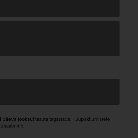
4 päeva jooksul
tasuta tagastada. Kuupakkumistele
ta saatmine.