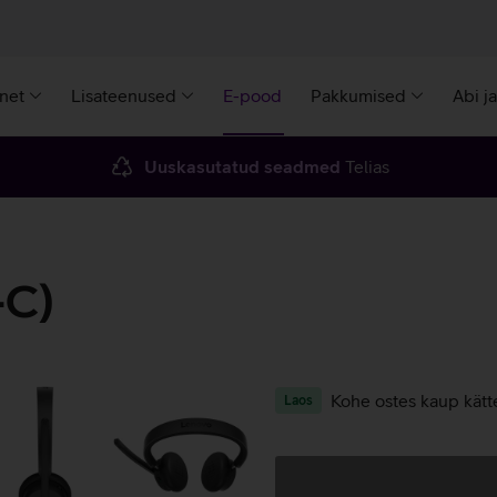
rnet
Lisateenused
E-pood
Pakkumised
Abi j
Uuskasutatud seadmed
Telias
-C)
Kohe ostes kaup kätt
Laos