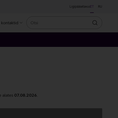
Ligipääsetavus
ET
RU
Otsi
a kontaktid
Otsin
e alates
07.08.2026
.