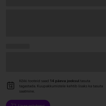
Andmete
laadimine
Kampaania
Andmete
pakkumised:
laadimine
Andmete
Kõiki tooteid saad
14 päeva jooksul
tasuta
laadimine
tagastada. Kuupakkumistele kehtib lisaks ka tasuta
saatmine.
Lisan ostukorvi