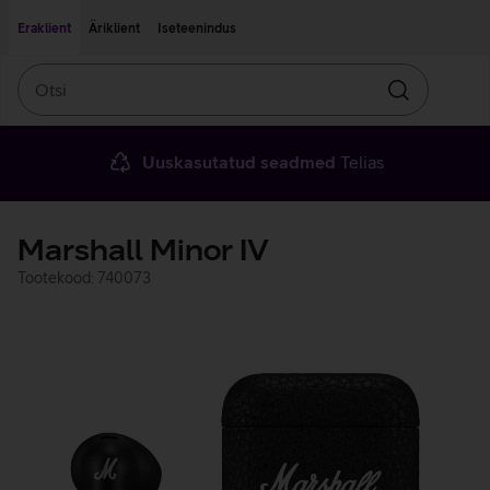
Liigu edasi põhisisu juurde
Ligipääsetavus
Eraklient
Äriklient
Iseteenindus
Otsi
Otsin
Uuskasutatud seadmed
Telias
Marshall Minor IV
Tootekood: 740073