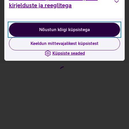
Kasulikud lingid
kirjelduste ja reeglitega
Tootja kasutusjuhend Samsung Galaxy Buds 2
seeria kõrvaklapidele
Nõustun kõigi küpsistega
Tutvu kõrvaklappide Samsung Galaxy Buds 2 omaduste
ja kasutusviisidega tootja kodulehel
Keeldun mittevajalikest küpsistest
Küpsiste seaded