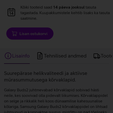
Andmete
Kõiki tooteid saad
14 päeva jooksul
tasuta
laadimine
tagastada. Kuupakkumistele kehtib lisaks ka tasuta
saatmine.
Lisan ostukorvi
Lisainfo
Tehnilised andmed
Toot
Lisainfo
Suurepärase helikvaliteedi ja aktiivse
mürasummutusega kõrvaklapid.
Galaxy Buds2 juhtmevabad kõrvaklapid sobivad hästi
neile, kes soovivad olla pidevalt liikumises. Kõrvaklappidel
on selge ja rikkalik heli koos dünaamilise kahesuunalise
kõlariga. Samsung Galaxy Buds2 kõrvaklappidel on lihtsad
juhtnupud ja kompaktne suurus, mistõttu on nad tõeliseks