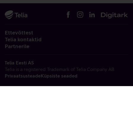
Ettevõttest
Telia kontaktid
Partnerile
Telia Eesti AS
Telia is a registered Trademark of Telia Company AB
Privaatsusteade
Küpsiste seaded