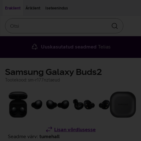
Liigu edasi põhisisu juurde
Ligipääsetavus
Eraklient
Äriklient
Iseteenindus
Otsi
Otsin
Uuskasutatud seadmed
Telias
Samsung Galaxy Buds2
Tootekood: sm-r177nztaeud
Lisan võrdlusesse
Seadme värv:
tumehall