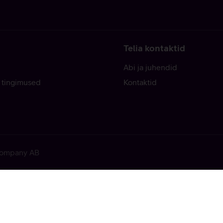
Telia kontaktid
Abi ja juhendid
 tingimused
Kontaktid
 Company AB