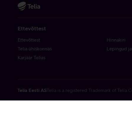
Ettevõttest
Ettevõttest
Hinnakiri
Telia ühiskonnas
Lepingud ja
Karjäär Telias
Telia Eesti AS
Telia is a registered Trademark of Telia