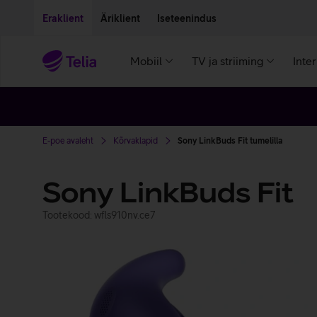
Liigu edasi põhisisu juurde
Ligipääsetavus
Eraklient
Äriklient
Iseteenindus
Mobiil
TV ja striiming
Inte
E-poe avaleht
Kõrvaklapid
Sony LinkBuds Fit tumelilla
Sony LinkBuds Fit
Tootekood: wfls910nv.ce7