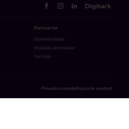
Partnerile
Sideettevõtjale
Ehitajale, arendajale
Tarnijale
Privaatsusteade
Küpsiste seaded