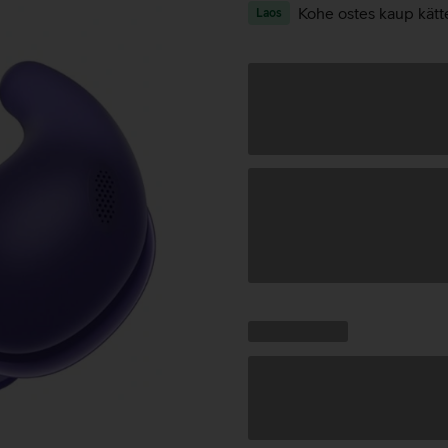
Kohe ostes kaup kätt
Laos
Andmete
laadimine
Kampaania
Andmete
pakkumised:
laadimine