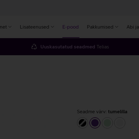
rnet
Lisateenused
E-pood
Pakkumised
Abi j
Uuskasutatud seadmed
Telias
Seadme värv:
tumelilla
must
tumelilla
heleroheline
valge