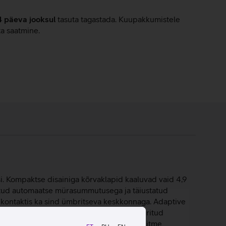
4 päeva jooksul
tasuta tagastada. Kuupakkumistele
ta saatmine.
i. Kompaktse disainiga kõrvaklapid kaaluvad vaid 4,9
tud automaatse mürasummutusega ja täiustatud
t kontaktis ka sind ümbritseva keskkonnaga. Adaptive
 sobilikuks igas situatsioonis. Integreeritud
ahekordne mürasensori tehnoloogia koos mitme