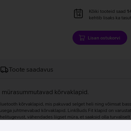
Andmete
Kõiki tooteid saad
1
laadimine
kehtib lisaks ka tasu
Lisan ostukorvi
Toote saadavus
iga mürasummutavad kõrvaklapid.
uetooth kõrvaklapid, mis pakuvad selget heli ning võimsat bass
ega juhtmevabad kõrvaklapid. LinkBuds Fit klapid on varusta
elitugevust, vähendades liigset müra, et saaksid olla turvalisel
egevuse ja muudab ümbritsevast keskkonnast kostuva mürataseme
maalsete moonutustega, et tagada autentne kuulamiskogemus. K