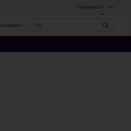
Ligipääsetavus
ET
RU
Otsi
a kontaktid
Otsin