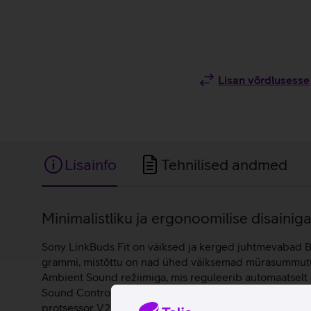
Lisan võrdlusesse
Lisainfo
Tehnilised andmed
Lisainfo
Minimalistliku ja ergonoomilise disain
Sony LinkBuds Fit on väiksed ja kerged juhtmevabad Bl
grammi, mistõttu on nad ühed väiksemad mürasummutus
Ambient Sound režiimiga, mis reguleerib automaatselt h
Sound Control funktsioon tuvastab automaatselt hetket
protsessor V2 taasesitab kõik muusika detailid mini