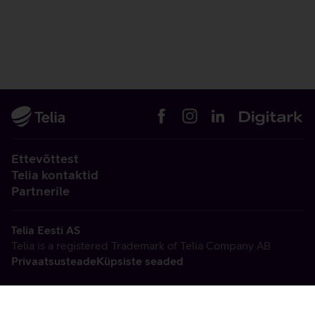
Ettevõttest
Telia kontaktid
Partnerile
Telia Eesti AS
Telia is a registered Trademark of Telia Company AB
Privaatsusteade
Küpsiste seaded