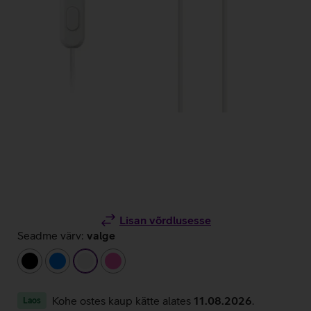
Lisan võrdlusesse
Seadme värv:
valge
must
sinine
valge
roosa
Kohe ostes kaup kätte alates
11.08.2026
.
Laos