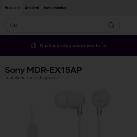
Liigu edasi põhisisu juurde
Ligipääsetavus
Eraklient
Äriklient
Iseteenindus
Otsi
Otsin
Uuskasutatud seadmed
Telias
Sony MDR-EX15AP
Tootekood: mdrex15apw.ce7