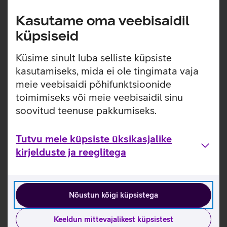
Kerged kõrvasisesed 3,5 mm audiootsikuga Sony MDR-
EX15AP kõrvaklapid, millega saad kuulata oma
Kasutame oma veebisaidil
lemmikmuusikat ühilduvast seadmest. Tänu sisseehitatud
küpsiseid
mikrofonile kasutatav ka hands-free'na.
Küsime sinult luba selliste küpsiste
Kasulikud lingid
kasutamiseks, mida ei ole tingimata vaja
Tootja kasutusjuhend kõrvaklappidele Sony MDR-
meie veebisaidi põhifunktsioonide
EX15AP_EST
toimimiseks või meie veebisaidil sinu
soovitud teenuse pakkumiseks.
Tutvu Sony MDR-EX15AP kõrvaklappide omadustega
lähemalt siit
Tutvu meie küpsiste üksikasjalike
kirjelduste ja reeglitega
Nõustun kõigi küpsistega
Keeldun mittevajalikest küpsistest