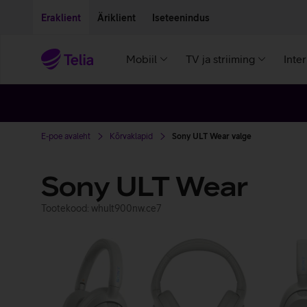
Liigu edasi põhisisu juurde
Ligipääsetavus
Eraklient
Äriklient
Iseteenindus
Mobiil
TV ja striiming
Inte
E-poe avaleht
Kõrvaklapid
Sony ULT Wear valge
Sony ULT Wear
Tootekood: whult900nw.ce7