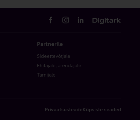
Partnerile
Sideettevõtjale
Ehitajale, arendajale
Tarnijale
Privaatsusteade
Küpsiste seaded