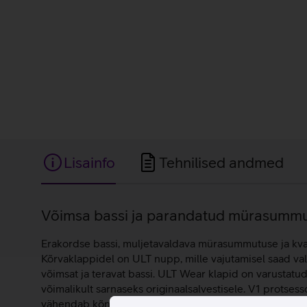
Lisainfo
Tehnilised andmed
Lisainfo
Võimsa bassi ja parandatud mürasummut
Erakordse bassi, muljetavaldava mürasummutuse ja kva
Kõrvaklappidel on ULT nupp, mille vajutamisel saad va
võimsat ja teravat bassi. ULT Wear klapid on varustat
võimalikult sarnaseks originaalsalvestisele. V1 protsess
vähendab kõne ajal tuulemüra, et kõned oleksid alati 