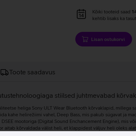
Andmete
Kõiki tooteid saad
1
laadimine
kehtib lisaks ka tasu
Lisan ostukorvi
Toote saadavus
ustehnoloogiaga stiilsed juhtmevabad kõrvak
liteetse heliga Sony ULT Wear Bluetooth kõrvaklapid, millega s
lida kahe helirežiimi vahel, Deep Bass, mis pakub sügavat ja ma
ud DSEE mootoriga (Digital Sound Enchancement Engine), mis või
or aitab kõrvaldada välist heli, et klappidest väljuv heli oleks 
selgelt kuuldavad. Adaptive Sound Control funktsioon tuvastab