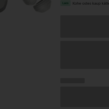
Kohe ostes kaup kätt
Laos
Andmete
laadimine
Kampaania
Andmete
pakkumised:
laadimine