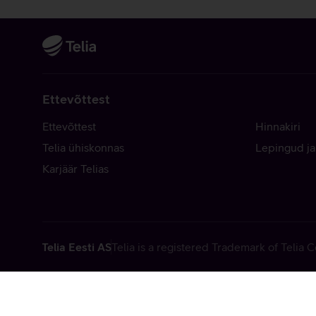
Ettevõttest
Ettevõttest
Hinnakiri
Telia ühiskonnas
Lepingud ja
Karjäär Telias
Telia Eesti AS
Telia is a registered Trademark of Telia