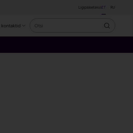
Ligipääsetavus
ET
RU
Otsi
a kontaktid
Otsin