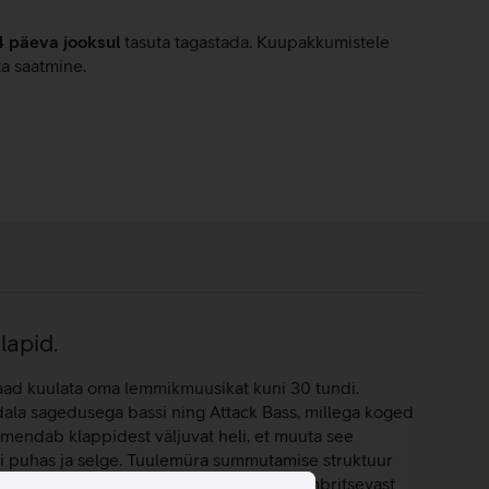
4 päeva jooksul
tasuta tagastada. Kuupakkumistele
ta saatmine.
lapid.
aad kuulata oma lemmikmuusikat kuni 30 tundi.
dala sagedusega bassi ning Attack Bass, millega koged
mendab klappidest väljuvat heli, et muuta see
alati puhas ja selge. Tuulemüra summutamise struktuur
 automaatselt hetketegevuse ja muudab ümbritsevast