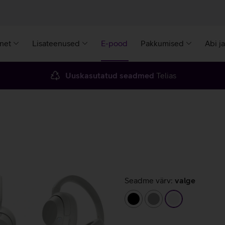
rnet
Lisateenused
E-pood
Pakkumised
Abi j
Uuskasutatud seadmed
Telias
Seadme värv:
valge
must
hall
valge