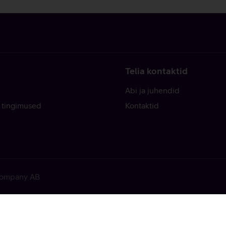
Telia kontaktid
Abi ja juhendid
 tingimused
Kontaktid
 Company AB