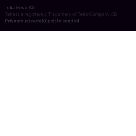
Telia Eesti AS
Telia is a registered Trademark of Telia Company AB
Privaatsusteade
Küpsiste seaded
Vabandame, tekkis
tehniline viga