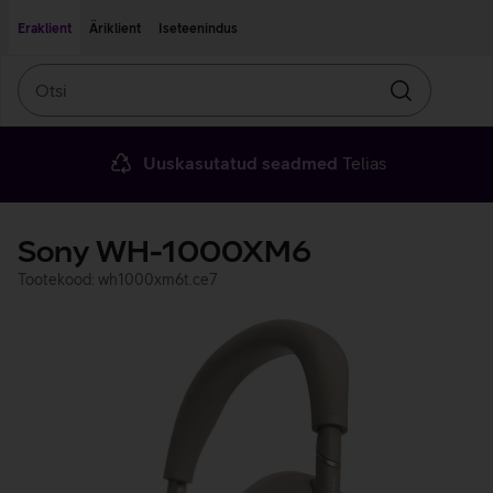
Liigu edasi põhisisu juurde
Ligipääsetavus
Eraklient
Äriklient
Iseteenindus
Otsi
Otsin
Uuskasutatud seadmed
Telias
Sony WH-1000XM6
Tootekood: wh1000xm6t.ce7