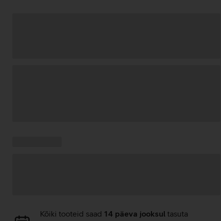
Andmete
laadimine
Kampaania
Andmete
pakkumised:
laadimine
Andmete
Kõiki tooteid saad
14 päeva jooksul
tasuta