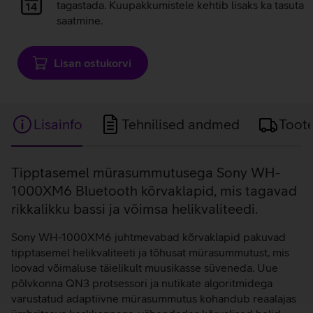
laadimine
tagastada. Kuupakkumistele kehtib lisaks ka tasuta
saatmine.
Lisan ostukorvi
Lisainfo
Tehnilised andmed
Toot
Lisainfo
Tipptasemel mürasummutusega Sony WH-
1000XM6 Bluetooth kõrvaklapid, mis tagavad
rikkalikku bassi ja võimsa helikvaliteedi.
Sony WH-1000XM6 juhtmevabad kõrvaklapid pakuvad
tipptasemel helikvaliteeti ja tõhusat mürasummutust, mis
loovad võimaluse täielikult muusikasse süveneda. Uue
põlvkonna QN3 protsessori ja nutikate algoritmidega
varustatud adaptiivne mürasummutus kohandub reaalajas