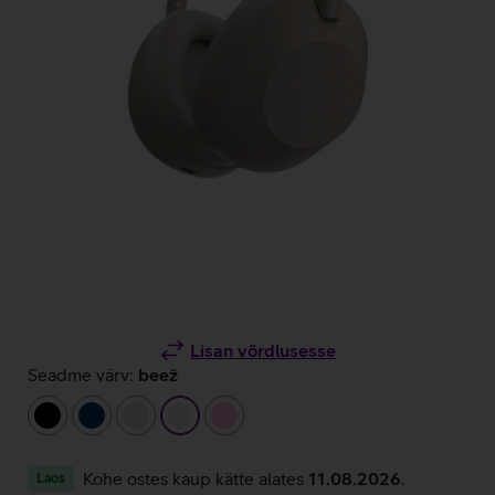
Lisan võrdlusesse
Seadme värv:
beež
must
tumesinine
hõbedane
beež
heleroosa
Kohe ostes kaup kätte alates
11.08.2026
.
Laos