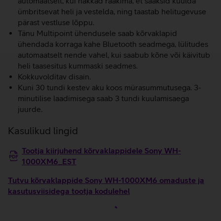
automaatselt, kui hakkad rääkima, et saaksid kuulda
ümbritsevat heli ja vestelda, ning taastab helitugevuse
pärast vestluse lõppu.
Tänu Multipoint ühendusele saab kõrvaklapid
ühendada korraga kahe Bluetooth seadmega, lülitudes
automaatselt nende vahel, kui saabub kõne või käivitub
heli taasesitus kummaski seadmes.
Kokkuvolditav disain.
Kuni 30 tundi kestev aku koos mürasummutusega. 3-
minutilise laadimisega saab 3 tundi kuulamisaega
juurde.
Kasulikud lingid
Tootja kiirjuhend kõrvaklappidele Sony WH-
1000XM6_EST
Tutvu kõrvaklappide Sony WH-1000XM6 omaduste ja
kasutusviisidega tootja kodulehel