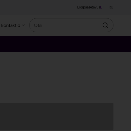
Ligipääsetavus
ET
RU
Otsi
a kontaktid
Otsin