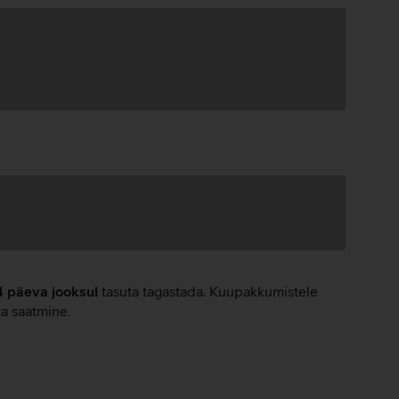
4 päeva jooksul
tasuta tagastada. Kuupakkumistele
ta saatmine.