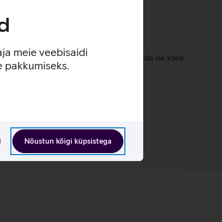
d
aja meie veebisaidi
eadistatud valikuid või reguleerides seda ise koos
se pakkumiseks.
Nõustun kõigi küpsistega