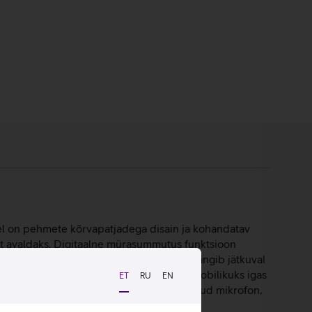
l on pehmete kõrvapatjadega disain ja kohandatav
vet avaldaks. Digitaalne mürasummutus funktsioon
ulisi helisid nagu liiklus, kuid taustal mängib jätkuval
evast keskkonnast kostuva mürataseme sobilikuks igas
ET
RU
EN
tugevust. Lisaks on klappidel integreeritud mikrofon,