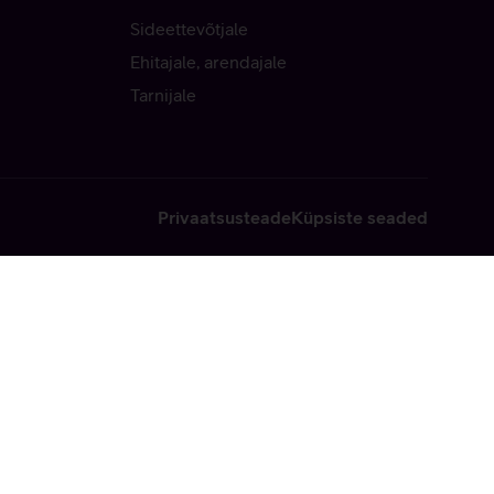
Sideettevõtjale
Ehitajale, arendajale
Tarnijale
Privaatsusteade
Küpsiste seaded