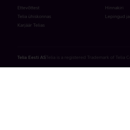
Ettevõttest
Hinnakiri
Telia ühiskonnas
Lepingud ja
Karjäär Telias
Telia Eesti AS
Telia is a registered Trademark of Telia