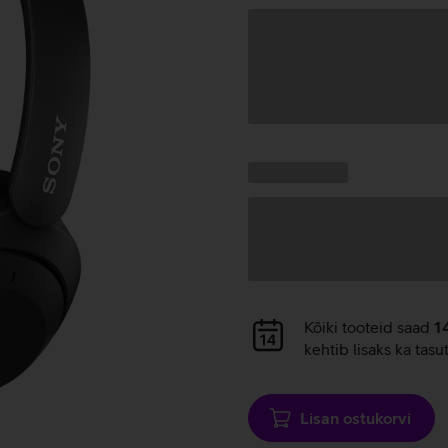
Andmete
laadimine
Kampaania
Andmete
pakkumised:
laadimine
Andmete
Kõiki tooteid saad
1
laadimine
kehtib lisaks ka tasu
Lisan ostukorvi