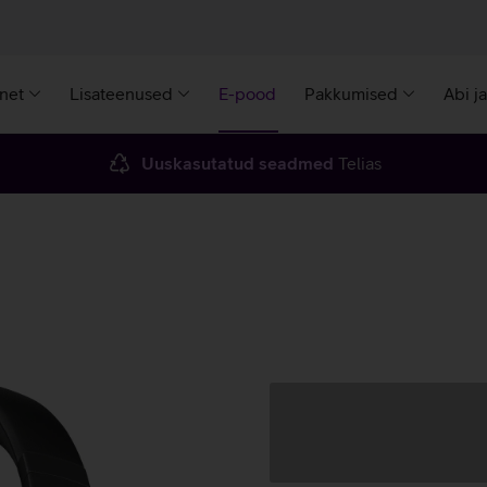
rnet
Lisateenused
E-pood
Pakkumised
Abi j
Uuskasutatud seadmed
Telias