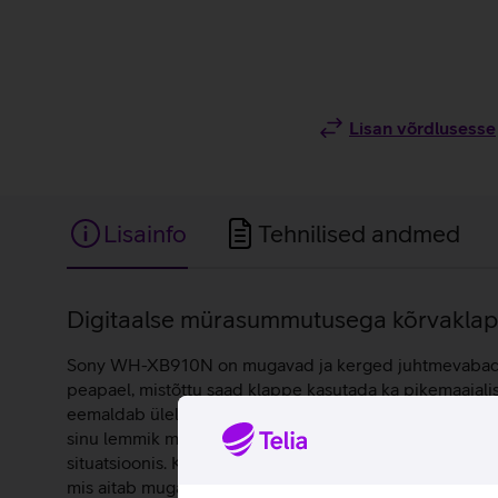
Lisan võrdlusesse
Lisainfo
Tehnilised andmed
Lisainfo
Digitaalse mürasummutusega kõrvaklapid
Sony WH-XB910N on mugavad ja kerged juhtmevabad kõr
peapael, mistõttu saad klappe kasutada ka pikemaajalis
eemaldab üleliigse taustamüra, et saaksid keskenduda täi
sinu lemmik muusikapala. Adaptive Sound Control funk
situatsioonis. Klappide paremal poolel asub puutetundl
mis aitab mugavalt teha käed-vabad kõnesid ning kasuta