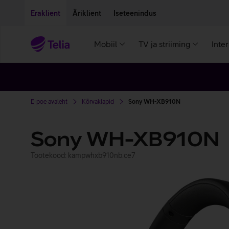
Liigu edasi põhisisu juurde
Ligipääsetavus
Eraklient
Äriklient
Iseteenindus
Mobiil
TV ja striiming
Inte
E-poe avaleht
Kõrvaklapid
Sony WH-XB910N
Sony WH-XB910N
Tootekood: kampwhxb910nb.ce7