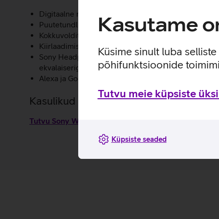
Digitaalne mürasummutus eemaldab üleliigset taust
Kasutame om
Puutetundlik juhtimine otse kõrvaklapilt.
Kokkuvolditav disain, mis võimaldab klappe lihtsalt j
Kiirlaadimisega saab 10-minutilise laadimisega terve
Küsime sinult luba sellist
Sony Headphones Connect rakendusega saad kohandad
põhifunktsioonide toimimi
ekvalaiseriga.
Alexa ja Google Assistanti tugi.
Tutvu meie küpsiste üksik
Kasulikud lingid
Tutvu Sony WH-XB910N kõrvaklappide omadustega
Küpsiste seaded