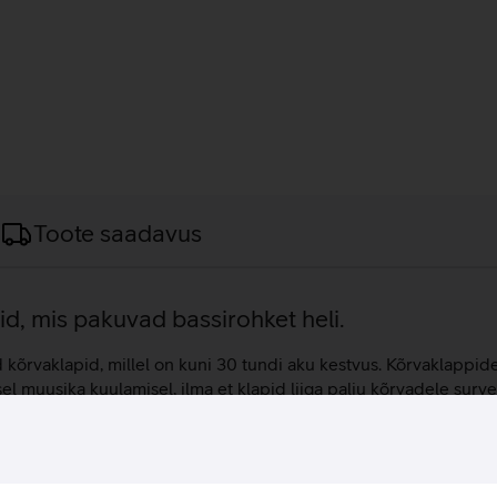
Toote saadavus
, mis pakuvad bassirohket heli.
vaklapid, millel on kuni 30 tundi aku kestvus. Kõrvaklappide
el muusika kuulamisel, ilma et klapid liiga palju kõrvadele sur
elikult muusikale igal ajahetkel. Ambient helirežiimiga kuuled ol
tsioon tuvastab automaatselt hetketegevuse ja muudab ümbrits
ik ala, mis võimaldab vahetada muusikapalu või reguleerida heli
da Alexa või Google Assistanti häälassistenti.