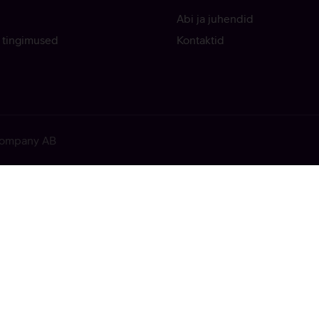
Abi ja juhendid
 tingimused
Kontaktid
 Company AB