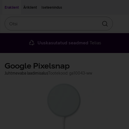
Liigu edasi põhisisu juurde
Ligipääsetavus
Eraklient
Äriklient
Iseteenindus
Otsi
Otsin
Uuskasutatud seadmed
Telias
Google Pixelsnap
Juhtmevaba laadimisalus
Tootekood: ga10043-ww