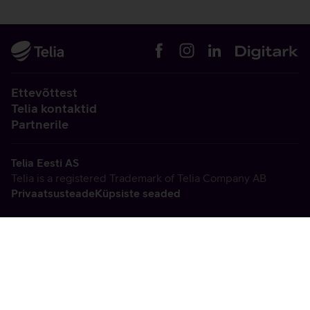
Ettevõttest
Telia kontaktid
Partnerile
Telia Eesti AS
Telia is a registered Trademark of Telia Company AB
Privaatsusteade
Küpsiste seaded