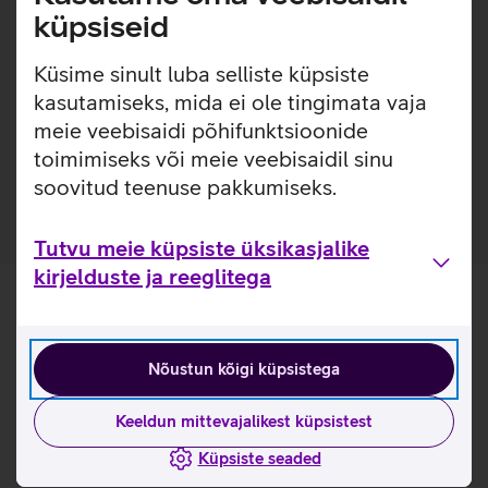
kiirusega kuni 25 W.
küpsiseid
Maksimaalne laadimisvõimsus kuni 25 W Pixel 10 Pro
XL mudeli puhul ning ligikaudu 15 W Pixel 10 seerial ja
Küsime sinult luba selliste küpsiste
muudel Qi2 seadmetel.
kasutamiseks, mida ei ole tingimata vaja
Õhuke laadimisalus ühendub toiteallikaga sisseehitatud
meie veebisaidi põhifunktsioonide
USB‑C kaabli kaudu. Adapter tuleb juurde soetada
toimimiseks või meie veebisaidil sinu
eraldi.
soovitud teenuse pakkumiseks.
Tutvu meie küpsiste üksikasjalike
kirjelduste ja reeglitega
Nõustun kõigi küpsistega
Keeldun mittevajalikest küpsistest
Küpsiste seaded