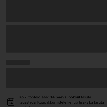
Andmete
laadimine
Kampaania
Andmete
pakkumised:
laadimine
Andmete
Kõiki tooteid saad
14 päeva jooksul
tasuta
laadimine
tagastada. Kuupakkumistele kehtib lisaks ka tasuta