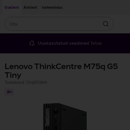
Liigu edasi põhisisu juurde
Ligipääsetavus
Eraklient
Äriklient
Iseteenindus
Otsi
Otsin
Uuskasutatud seadmed
Telias
Lenovo ThinkCentre M75q G5
Tiny
Tootekood: 12rq001lmh
Äri