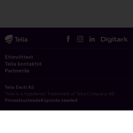
Ettevõttest
Telia kontaktid
Partnerile
Telia Eesti AS
Telia is a registered Trademark of Telia Company AB
Privaatsusteade
Küpsiste seaded