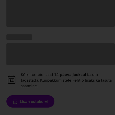
Andmete
laadimine
Kampaania
Andmete
pakkumised:
laadimine
Andmete
Kõiki tooteid saad
14 päeva jooksul
tasuta
laadimine
tagastada. Kuupakkumistele kehtib lisaks ka tasuta
saatmine.
Lisan ostukorvi