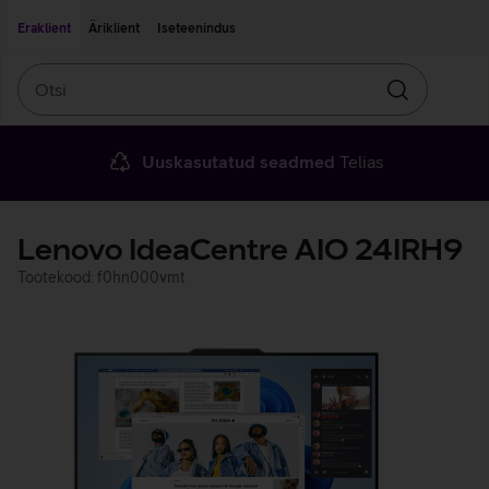
Liigu edasi põhisisu juurde
Ligipääsetavus
Eraklient
Äriklient
Iseteenindus
Otsi
Otsin
Uuskasutatud seadmed
Telias
Lenovo IdeaCentre AIO 24IRH9
Tootekood: f0hn000vmt