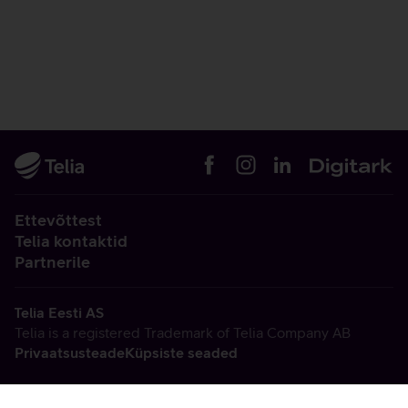
Ettevõttest
Telia kontaktid
Partnerile
Telia Eesti AS
Telia is a registered Trademark of Telia Company AB
Privaatsusteade
Küpsiste seaded