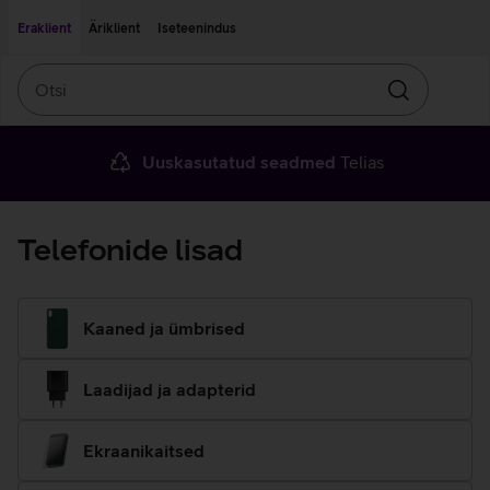
Liigu edasi põhisisu juurde
Ligipääsetavus
Eraklient
Äriklient
Iseteenindus
Otsi
Otsin
Uuskasutatud seadmed
Telias
Telefonide lisad
Kaaned ja ümbrised
Laadijad ja adapterid
Ekraanikaitsed