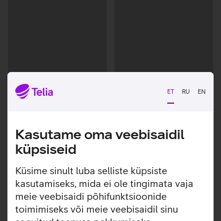
ET
RU
EN
Kasutame oma veebisaidil
küpsiseid
Andmete
Andmete
laadimine
laadimine
Küsime sinult luba selliste küpsiste
kasutamiseks, mida ei ole tingimata vaja
meie veebisaidi põhifunktsioonide
toimimiseks või meie veebisaidil sinu