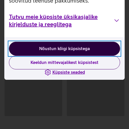
soovitud teenuse pakkumiseks.
Tutvu meie küpsiste üksikasjalike
kirjelduste ja reeglitega
Nõustun kõigi küpsistega
Keeldun mittevajalikest küpsistest
Küpsiste seaded
Andmete
Andmete
laadimine
laadimine