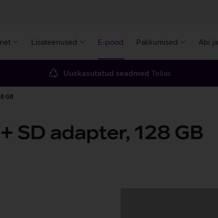
rnet
Lisateenused
E-pood
Pakkumised
Abi j
Uuskasutatud seadmed
Telias
28 GB
+ SD adapter, 128 GB