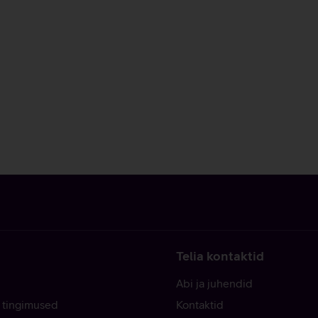
Telia kontaktid
Abi ja juhendid
 tingimused
Kontaktid