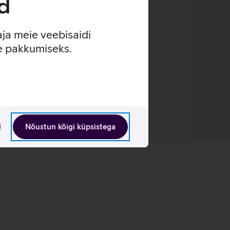
d
raadid.
aja meie veebisaidi
se pakkumiseks.
Nõustun kõigi küpsistega