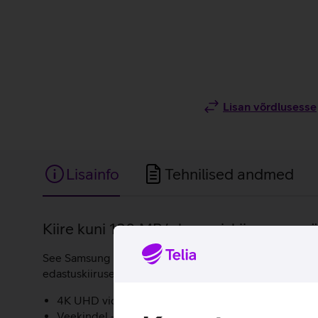
Lisan võrdlusesse
Lisainfo
Tehnilised andmed
Lisainfo
Kiire kuni 130 MB/s lugemiskiirusega mä
See Samsung Evo Plus 128 GB 3.kiirusklassi (U3) mäluka
edastuskiirusele kuni 130 MB/s on fotode ja videote la
4K UHD video salvestamine ja taasesitus.
Veekindel - Samsungi mälukaardid võivad merevees 