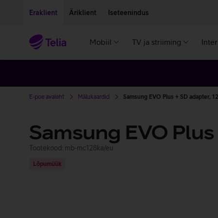
Liigu edasi põhisisu juurde
Ligipääsetavus
Eraklient
Äriklient
Iseteenindus
Mobiil
TV ja striiming
Inte
E-poe avaleht
Mälukaardid
Samsung EVO Plus + SD adapter, 1
Samsung EVO Plus 
Tootekood: mb-mc128ka/eu
Lõpumüük