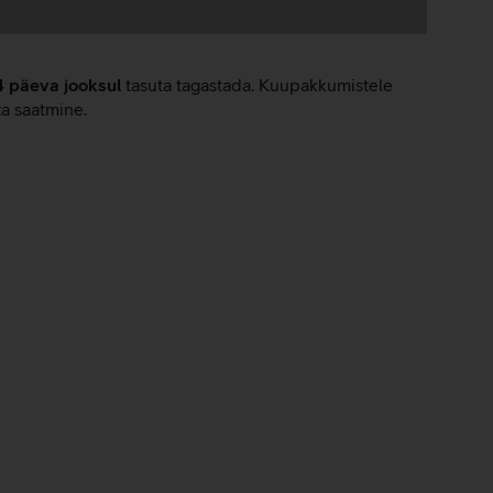
4 päeva jooksul
tasuta tagastada. Kuupakkumistele
ta saatmine.