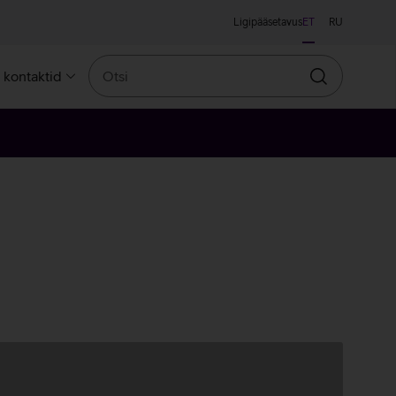
Ligipääsetavus
ET
RU
Otsi
a kontaktid
Otsin