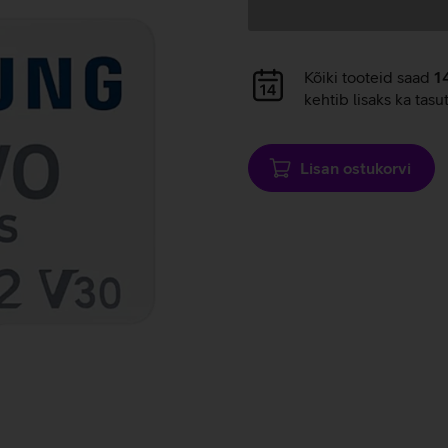
Andmete
laadimine
Andmete
Kõiki tooteid saad
1
laadimine
kehtib lisaks ka tasu
Lisan ostukorvi