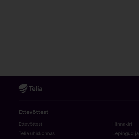
Ettevõttest
Ettevõttest
Hinnakiri
Telia ühiskonnas
Lepingud ja