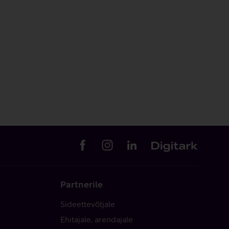
Partnerile
Sideettevõtjale
Ehitajale, arendajale