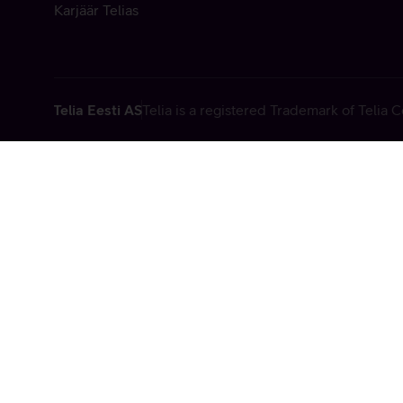
Karjäär Telias
Telia Eesti AS
Telia is a registered Trademark of Telia
Vabandame, t
tehniline viga