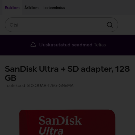
Liigu edasi põhisisu juurde
Ligipääsetavus
Eraklient
Äriklient
Iseteenindus
Otsi
Otsin
Uuskasutatud seadmed
Telias
SanDisk Ultra + SD adapter, 128
GB
Tootekood: SDSQUAB-128G-GN6MA