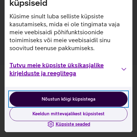
küpsiseid
fotoaparaadis.
Küsime sinult luba selliste küpsiste
Kasulikud lingid
kasutamiseks, mida ei ole tingimata vaja
Tutvu SanDisk Ultra mälukaardi omadustega lähemalt
meie veebisaidi põhifunktsioonide
siit
toimimiseks või meie veebisaidil sinu
soovitud teenuse pakkumiseks.
Tutvu meie küpsiste üksikasjalike
kirjelduste ja reeglitega
Nõustun kõigi küpsistega
Keeldun mittevajalikest küpsistest
Küpsiste seaded