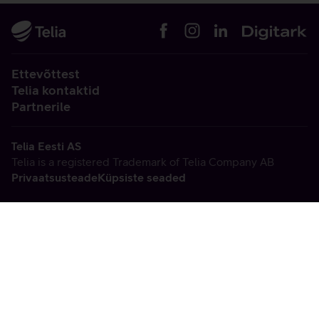
Ettevõttest
Telia kontaktid
Partnerile
Telia Eesti AS
Telia is a registered Trademark of Telia Company AB
Privaatsusteade
Küpsiste seaded