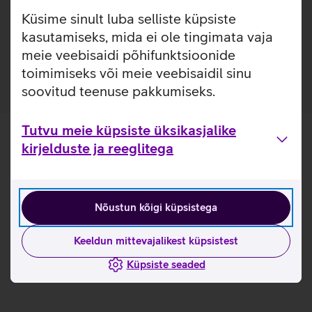
Kasulikud lingid
Küsime sinult luba selliste küpsiste
Tutvu SanDisk Ultra mälukaardi omadustega lähemalt
kasutamiseks, mida ei ole tingimata vaja
siit
meie veebisaidi põhifunktsioonide
toimimiseks või meie veebisaidil sinu
soovitud teenuse pakkumiseks.
Tutvu meie küpsiste üksikasjalike
kirjelduste ja reeglitega
Nõustun kõigi küpsistega
Keeldun mittevajalikest küpsistest
Küpsiste seaded