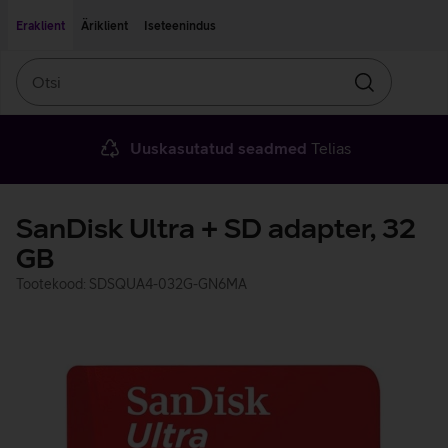
Liigu edasi põhisisu juurde
Ligipääsetavus
Eraklient
Äriklient
Iseteenindus
Otsi
Otsin
Uuskasutatud seadmed
Telias
SanDisk Ultra + SD adapter, 32
GB
Tootekood: SDSQUA4-032G-GN6MA