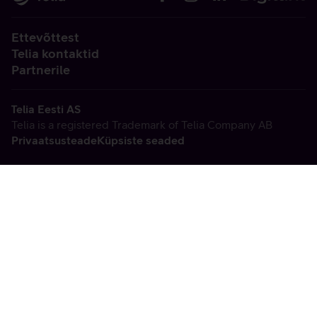
Ettevõttest
Telia kontaktid
Partnerile
Telia Eesti AS
Telia is a registered Trademark of Telia Company AB
Privaatsusteade
Küpsiste seaded