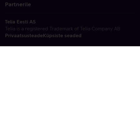
Partnerile
Telia Eesti AS
Telia is a registered Trademark of Telia Company AB
Privaatsusteade
Küpsiste seaded
Vabandame, tekkis
tehniline viga