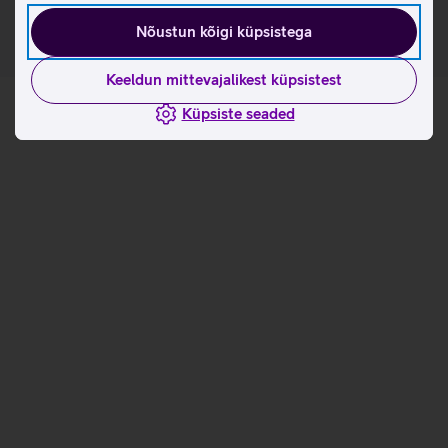
Nõustun kõigi küpsistega
Keeldun mittevajalikest küpsistest
Küpsiste seaded