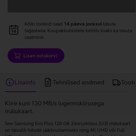
Andmete
laadimine
Andmete
Kõiki tooteid saad
14 päeva jooksul
tasuta
laadimine
tagastada. Kuupakkumistele kehtib lisaks ka tasuta
saatmine.
Lisan ostukorvi
Lisainfo
Tehnilised andmed
Toot
Lisainfo
Kiire kuni 130 MB/s lugemiskiirusega
mälukaart.
See Samsung Evo Plus 128 GB 3.kiirusklassi (U3) mälukaart
on täiuslik fotode jäädvustamiseks ning 4K UHD või Full