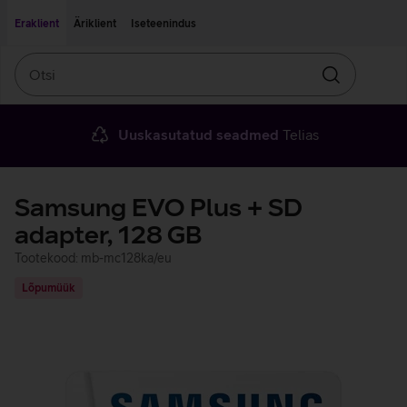
Liigu edasi põhisisu juurde
Ligipääsetavus
Eraklient
Äriklient
Iseteenindus
Otsi
Otsin
Uuskasutatud seadmed
Telias
Samsung EVO Plus + SD
adapter, 128 GB
Tootekood: mb-mc128ka/eu
Lõpumüük