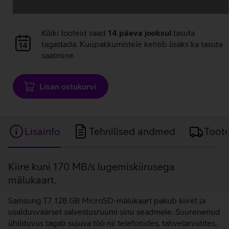
Andmete
laadimine
Andmete
Kõiki tooteid saad
14 päeva jooksul
tasuta
laadimine
tagastada. Kuupakkumistele kehtib lisaks ka tasuta
saatmine.
Lisan ostukorvi
Lisainfo
Tehnilised andmed
Toot
Lisainfo
Kiire kuni 170 MB/s lugemiskiirusega
mälukaart.
Samsung T7 128 GB MicroSD-mälukaart pakub kiiret ja
usaldusväärset salvestusruumi sinu seadmele. Suurenenud
ühilduvus tagab sujuva töö nii telefonides, tahvelarvutites,