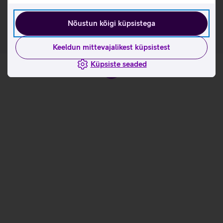
kasutusviisidega tootja kodulehel
Nõustun kõigi küpsistega
Keeldun mittevajalikest küpsistest
Küpsiste seaded