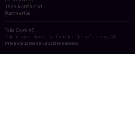
Telia kontaktid
Partnerile
Telia Eesti AS
Telia is a registered Trademark of Telia Company AB
Privaatsusteade
Küpsiste seaded
Vabandame, tekkis