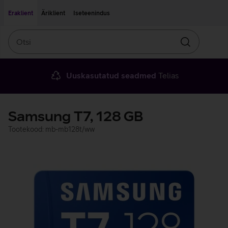
Liigu edasi põhisisu juurde
Ligipääsetavus
Eraklient
Äriklient
Iseteenindus
Otsi
Otsin
Uuskasutatud seadmed
Telias
Samsung T7, 128 GB
Tootekood: mb-mb128t/ww