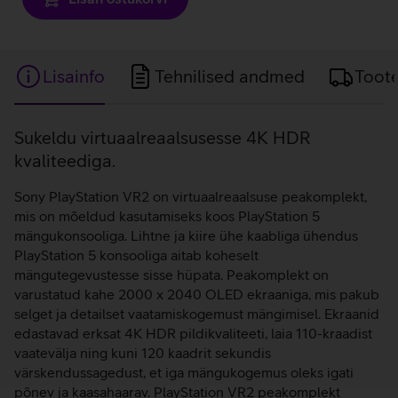
Lisainfo
Tehnilised andmed
Toot
Lisainfo
Sukeldu virtuaalreaalsusesse 4K HDR
kvaliteediga.
Sony PlayStation VR2 on virtuaalreaalsuse peakomplekt,
mis on mõeldud kasutamiseks koos PlayStation 5
mängukonsooliga. Lihtne ja kiire ühe kaabliga ühendus
PlayStation 5 konsooliga aitab koheselt
mängutegevustesse sisse hüpata. Peakomplekt on
varustatud kahe 2000 x 2040 OLED ekraaniga, mis pakub
selget ja detailset vaatamiskogemust mängimisel. Ekraanid
edastavad erksat 4K HDR pildikvaliteeti, laia 110-kraadist
vaatevälja ning kuni 120 kaadrit sekundis
värskendussagedust, et iga mängukogemus oleks igati
põnev ja kaasahaarav. PlayStation VR2 peakomplekt