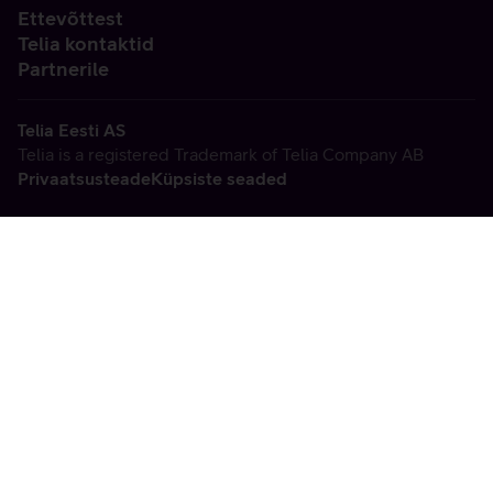
Ettevõttest
Telia kontaktid
Partnerile
Telia Eesti AS
Telia is a registered Trademark of Telia Company AB
Privaatsusteade
Küpsiste seaded