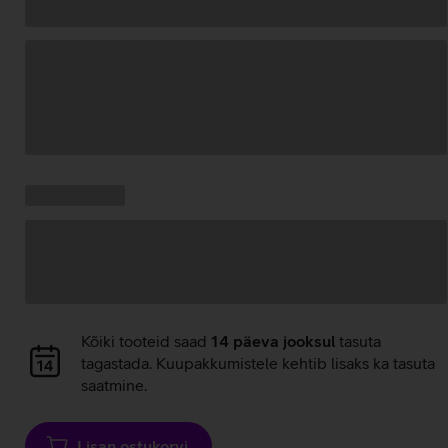
Andmete
laadimine
Kampaania
Andmete
pakkumised:
laadimine
Andmete
Kõiki tooteid saad
14 päeva jooksul
tasuta
laadimine
tagastada. Kuupakkumistele kehtib lisaks ka tasuta
saatmine.
Lisan ostukorvi