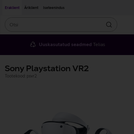
Liigu edasi põhisisu juurde
Ligipääsetavus
Eraklient
Äriklient
Iseteenindus
Otsi
Otsin
Uuskasutatud seadmed
Telias
Sony Playstation VR2
Tootekood: psvr2