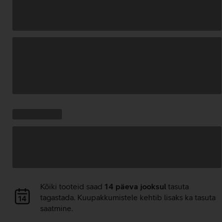
Andmete
laadimine
Kampaania
Andmete
pakkumised:
laadimine
Andmete
Kõiki tooteid saad
14 päeva jooksul
tasuta
laadimine
tagastada. Kuupakkumistele kehtib lisaks ka tasuta
saatmine.