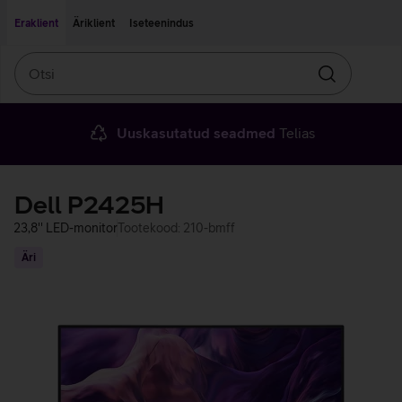
Liigu edasi põhisisu juurde
Ligipääsetavus
Eraklient
Äriklient
Iseteenindus
Otsi
Otsin
Uuskasutatud seadmed
Telias
Dell P2425H
23,8'' LED-monitor
Tootekood: 210-bmff
Äri