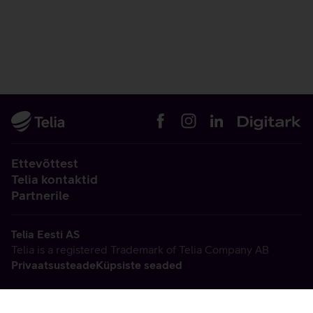
Ettevõttest
Telia kontaktid
Partnerile
Telia Eesti AS
Telia is a registered Trademark of Telia Company AB
Privaatsusteade
Küpsiste seaded