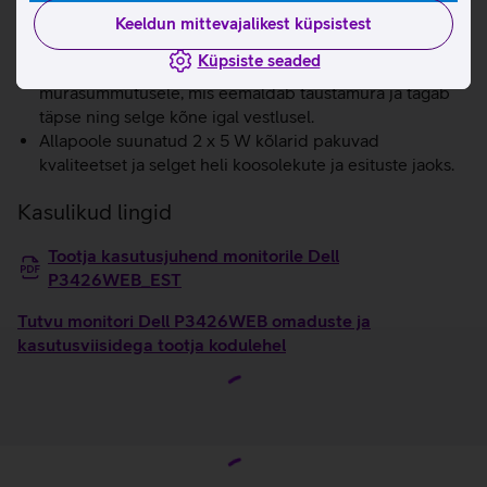
töötamiseks ühte klaviatuuri ja hiirt.
Keeldun mittevajalikest küpsistest
Selge häälekvaliteet tänu kahe suunaga
Küpsiste seaded
beamforming‑mikrofonidele ja AI‑põhisele
mürasummutusele, mis eemaldab taustamüra ja tagab
täpse ning selge kõne igal vestlusel.
Allapoole suunatud 2 x 5 W kõlarid pakuvad
kvaliteetset ja selget heli koosolekute ja esituste jaoks.
Kasulikud lingid
Tootja kasutusjuhend monitorile Dell
P3426WEB_EST
Tutvu monitori Dell P3426WEB omaduste ja
kasutusviisidega tootja kodulehel