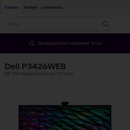
Liigu edasi põhisisu juurde
Ligipääsetavus
Eraklient
Äriklient
Iseteenindus
Otsi
Otsin
Uuskasutatud seadmed
Telias
Dell P3426WEB
34'' LED-monitor
Tootekood: 210-bvhq