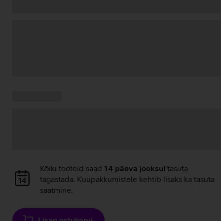
Andmete
laadimine
Kampaania
Andmete
pakkumised:
laadimine
Andmete
Kõiki tooteid saad
14 päeva jooksul
tasuta
laadimine
tagastada. Kuupakkumistele kehtib lisaks ka tasuta
saatmine.
Lisan ostukorvi