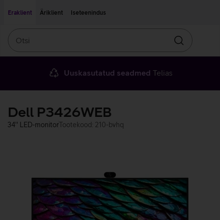
Liigu edasi põhisisu juurde
Ligipääsetavus
Eraklient
Äriklient
Iseteenindus
Otsi
Otsin
Uuskasutatud seadmed
Telias
Dell P3426WEB
34'' LED-monitor
Tootekood: 210-bvhq