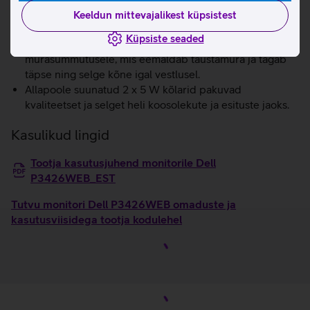
töötamiseks ühte klaviatuuri ja hiirt.
Keeldun mittevajalikest küpsistest
Selge häälekvaliteet tänu kahe suunaga
Küpsiste seaded
beamforming‑mikrofonidele ja AI‑põhisele
mürasummutusele, mis eemaldab taustamüra ja tagab
täpse ning selge kõne igal vestlusel.
Allapoole suunatud 2 x 5 W kõlarid pakuvad
kvaliteetset ja selget heli koosolekute ja esituste jaoks.
Kasulikud lingid
Tootja kasutusjuhend monitorile Dell
P3426WEB_EST
Tutvu monitori Dell P3426WEB omaduste ja
kasutusviisidega tootja kodulehel