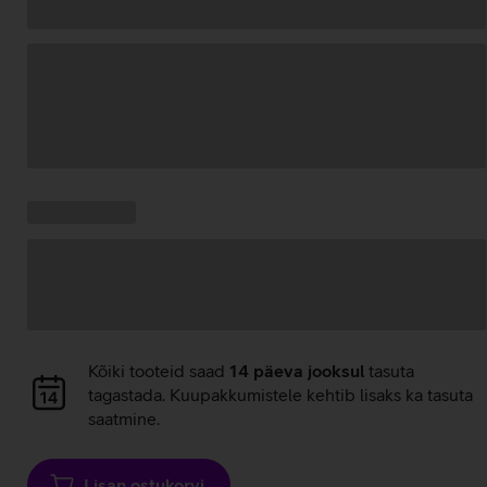
Andmete
laadimine
Kampaania
Andmete
pakkumised:
laadimine
Andmete
Kõiki tooteid saad
14 päeva jooksul
tasuta
laadimine
tagastada. Kuupakkumistele kehtib lisaks ka tasuta
saatmine.
Lisan ostukorvi