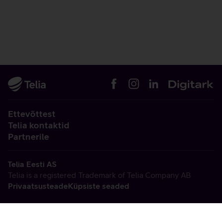
Ettevõttest
Telia kontaktid
Partnerile
Telia Eesti AS
Telia is a registered Trademark of Telia Company AB
Privaatsusteade
Küpsiste seaded