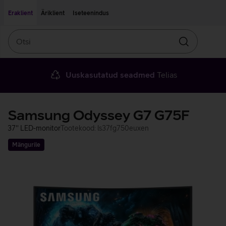
Liigu edasi põhisisu juurde
Ligipääsetavus
Eraklient
Äriklient
Iseteenindus
Otsi
Otsin
Uuskasutatud seadmed
Telias
Samsung Odyssey G7 G75F
37'' LED-monitor
Tootekood: ls37fg750euxen
Mängurile