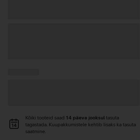
Andmete
laadimine
Kampaania
Andmete
pakkumised:
laadimine
Andmete
Kõiki tooteid saad
14 päeva jooksul
tasuta
laadimine
tagastada. Kuupakkumistele kehtib lisaks ka tasuta
saatmine.