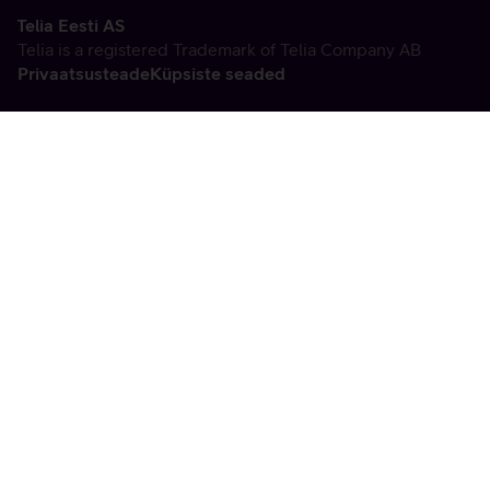
Telia Eesti AS
Telia is a registered Trademark of Telia Company AB
Privaatsusteade
Küpsiste seaded
Vabandame, tekkis
tehniline viga
tx:undefined:ut:null