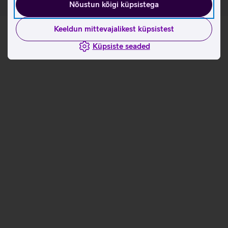
Nõustun kõigi küpsistega
Keeldun mittevajalikest küpsistest
Küpsiste seaded