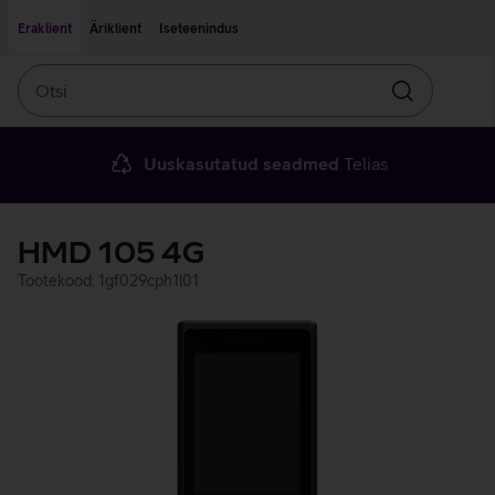
Liigu edasi põhisisu juurde
Ligipääsetavus
Eraklient
Äriklient
Iseteenindus
Otsi
Otsin
Uuskasutatud seadmed
Telias
HMD 105 4G
Tootekood: 1gf029cph1l01