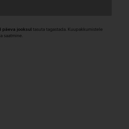
4 päeva jooksul
tasuta tagastada. Kuupakkumistele
ta saatmine.