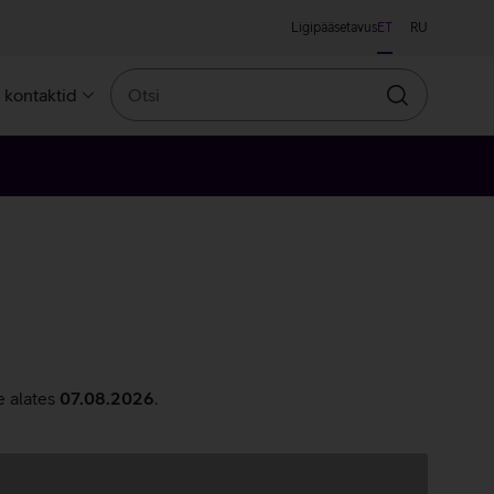
Ligipääsetavus
ET
RU
Otsi
a kontaktid
Otsin
e alates
07.08.2026
.