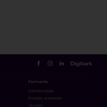
Partnerile
Sideettevõtjale
Ehitajale, arendajale
Tarnijale