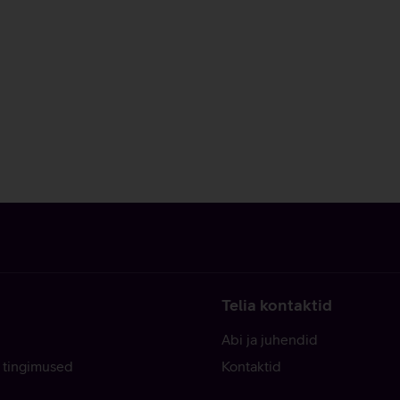
Telia kontaktid
Abi ja juhendid
 tingimused
Kontaktid