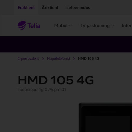
Liigu edasi põhisisu juurde
Ligipääsetavus
Eraklient
Äriklient
Iseteenindus
Mobiil
TV ja striiming
Inte
E-poe avaleht
Nuputelefonid
HMD 105 4G
HMD 105 4G
Tootekood: 1gf029cph1l01