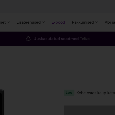
rnet
Lisateenused
E-pood
Pakkumised
Abi j
Uuskasutatud seadmed
Telias
Kohe ostes kaup kätt
Laos