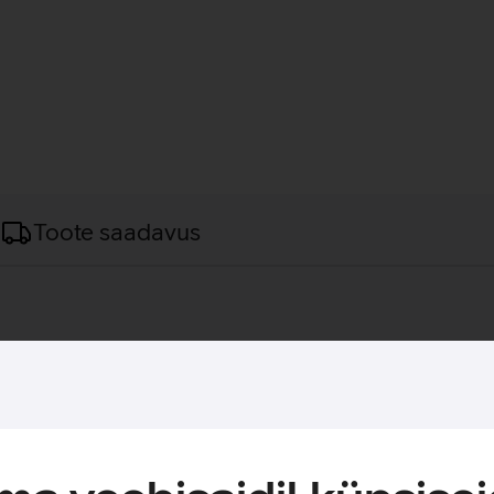
Toote saadavus
 millega saab teha kõnesid ja saata sõnumeid raadiotelefonside
sioonid. Telefon on omanäoline ja käepärane kaaslane mobiilsel
an, kahe SIM-kaardi lisamise võimalus, FM-raadio kuulamise võima
vi järjest.