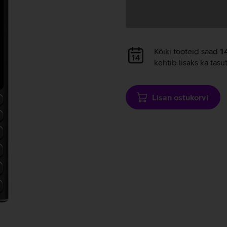
Andmete
laadimine
Andmete
Kõiki tooteid saad
1
laadimine
kehtib lisaks ka tasu
Lisan ostukorvi