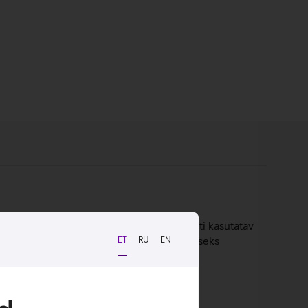
 tugivõrgu kaudu. HMD 105 4G on lihtsasti kasutatav
e vanaemale või lapsele tema päris esimeseks
ET
RU
EN
lus ning pika tööajaga aku teevad sellest