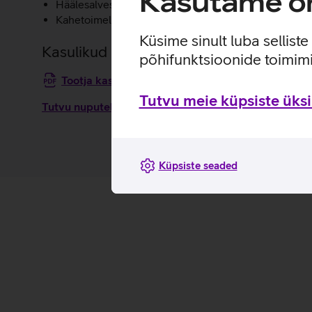
Kasutame om
Häälesalvesti.
Kahetoimeline LED-taskulamp.
Küsime sinult luba sellist
Kasulikud lingid
põhifunktsioonide toimimi
Tootja kasutusjuhend nuputelefonile HMD 105 
Tutvu meie küpsiste üksik
Tutvu nuputelefoni HMD 105 4G omaduste ja kasutus
Küpsiste seaded