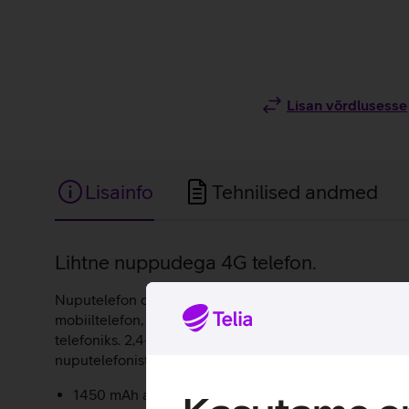
Lisan võrdlusesse
Lisainfo
Tehnilised andmed
Lisainfo
Lihtne nuppudega 4G telefon.
Nuputelefon on kaasaskantav akuga varustatud telefon,
mobiiltelefon, millel on kaasaegsed omadused ja funkt
telefoniks. 2,4-tolline 240 x 320 resolutsiooniga ekra
nuputelefonist ideaalse kaaslase.
1450 mAh aku võimaldab ühenduses olla mitmeid päe