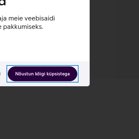
d
aja meie veebisaidi
se pakkumiseks.
Nõustun kõigi küpsistega