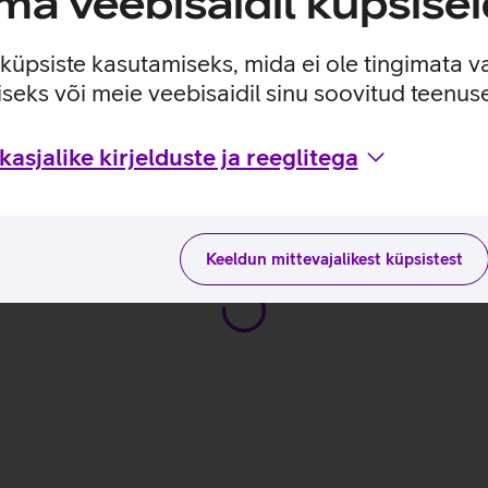
a veebisaidil küpsisei
e küpsiste kasutamiseks, mida ei ole tingimata v
seks või meie veebisaidil sinu soovitud teenu
4G_EST
asjalike kirjelduste ja reeglitega
viisidega tootja kodulehel
Keeldun mittevajalikest küpsistest