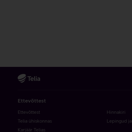
Ettevõttest
Ettevõttest
Hinnakiri
Telia ühiskonnas
Lepingud ja
Karjäär Telias