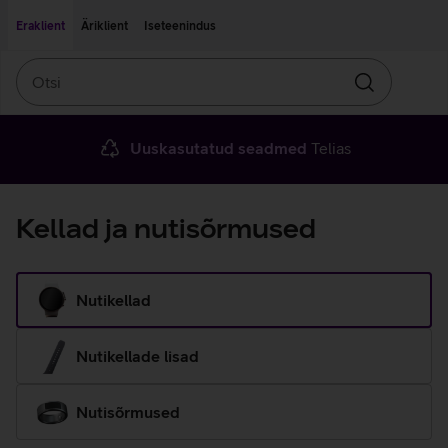
Liigu edasi põhisisu juurde
Ligipääsetavus
Eraklient
Äriklient
Iseteenindus
Otsi
Otsin
Uuskasutatud seadmed
Telias
Kellad ja nutisõrmused
Nutikellad
Nutikellade lisad
Nutisõrmused