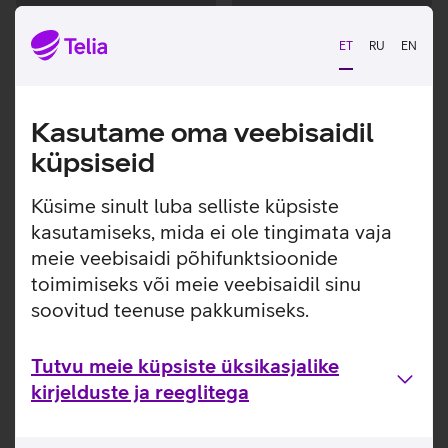
Andmete
Andmete
laadimine
laadimine
ET
RU
EN
Kasutame oma veebisaidil
küpsiseid
Küsime sinult luba selliste küpsiste
kasutamiseks, mida ei ole tingimata vaja
meie veebisaidi põhifunktsioonide
toimimiseks või meie veebisaidil sinu
soovitud teenuse pakkumiseks.
Tutvu meie küpsiste üksikasjalike
kirjelduste ja reeglitega