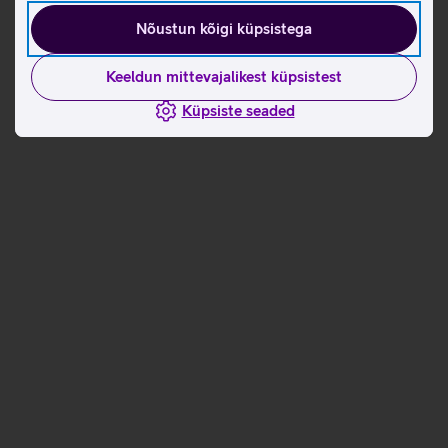
Nõustun kõigi küpsistega
Keeldun mittevajalikest küpsistest
Küpsiste seaded
Andmete
Andmete
laadimine
laadimine