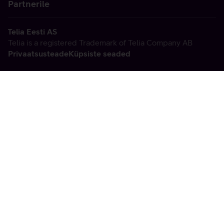
Partnerile
Telia Eesti AS
Telia is a registered Trademark of Telia Company AB
Privaatsusteade
Küpsiste seaded
Vabandame, tekkis
tehniline viga