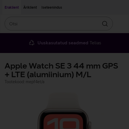
Liigu edasi põhisisu juurde
Ligipääsetavus
Eraklient
Äriklient
Iseteenindus
Otsi
Otsin
Uuskasutatud seadmed
Telias
Apple Watch SE 3 44 mm GPS
+ LTE (alumiinium) M/L
Tootekood: mepf4et/a