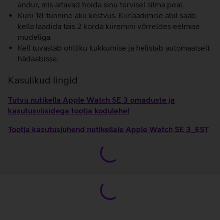
andur, mis aitavad hoida sinu tervisel silma peal.
Kuni 18-tunnine aku kestvus. Kiirlaadimise abil saab
kella laadida täis 2 korda kiiremini võrreldes eelmise
mudeliga.
Kell tuvastab ohtliku kukkumise ja helistab automaatselt
hädaabisse.
Kasulikud lingid
Tutvu nutikella Apple Watch SE 3 omaduste ja
kasutusviisidega tootja kodulehel
Tootja kasutusjuhend nutikellale Apple Watch SE 3_EST