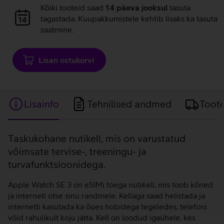
Andmete
Kõiki tooteid saad
14 päeva jooksul
tasuta
laadimine
tagastada. Kuupakkumistele kehtib lisaks ka tasuta
saatmine.
Lisan ostukorvi
Lisainfo
Tehnilised andmed
Toot
Lisainfo
Taskukohane nutikell, mis on varustatud
võimsate tervise-, treeningu- ja
turvafunktsioonidega.
Apple Watch SE 3 on eSIMi toega nutikell, mis toob kõned
ja interneti otse sinu randmele. Kellaga saad helistada ja
internetti kasutada ka õues hobidega tegeledes, telefoni
võid rahulikult koju jätta. Kell on loodud igaühele, kes