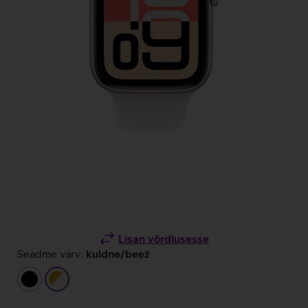
Lisan võrdlusesse
Seadme värv:
kuldne/beež
must
kuldne/beež