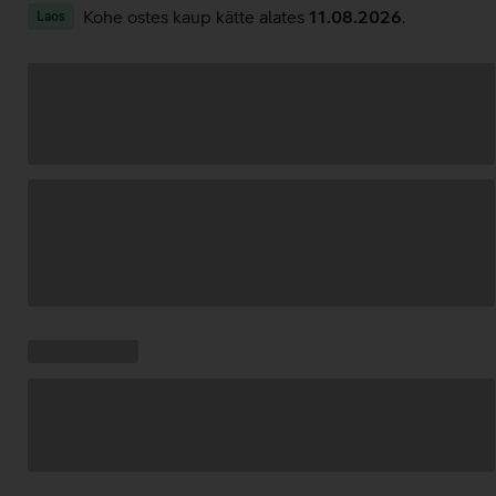
Kohe ostes kaup kätte alates
11.08.2026
.
Laos
Andmete
laadimine
Kampaania
Andmete
pakkumised:
laadimine