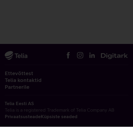
Ettevõttest
Telia kontaktid
Partnerile
Telia Eesti AS
Telia is a registered Trademark of Telia Company AB
Privaatsusteade
Küpsiste seaded