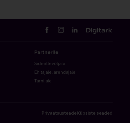
Partnerile
Sideettevõtjale
Ehitajale, arendajale
Tarnijale
Privaatsusteade
Küpsiste seaded