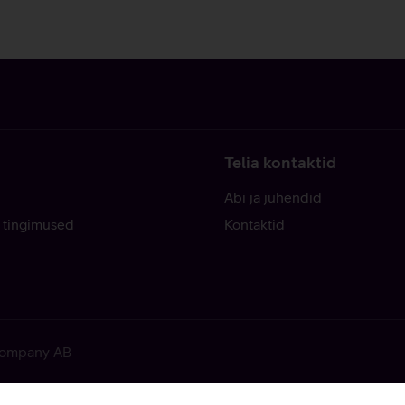
Telia kontaktid
Abi ja juhendid
 tingimused
Kontaktid
 Company AB