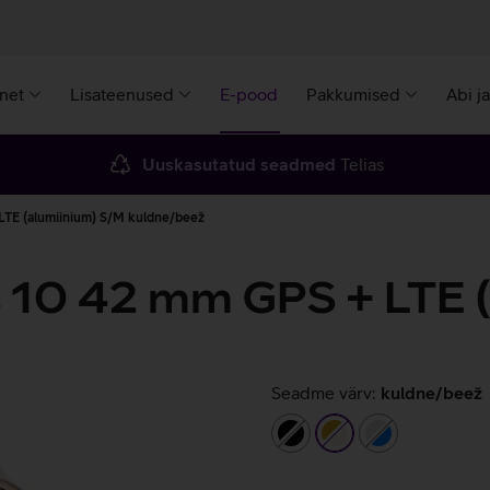
rnet
Lisateenused
E-pood
Pakkumised
Abi j
Uuskasutatud seadmed
Telias
LTE (alumiinium) S/M kuldne/beež
s 10 42 mm GPS + LTE 
Seadme värv:
kuldne/beež
must
kuldne/beež
hõbedane/sin