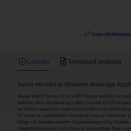
Lisan võrdlusesse
Lisainfo
Tehnilised andmed
Lisainfo
Suure ekraani ja õhukese disainiga Apple 
Apple Watch Series 10 on eSIMi toega nutikell, mis too
telefoni võid rahulikult koju jätta. Lainurk OLED ekraan
tervislikus seisundis. Saad kiiresti näha oma randmelt
10 hoiab su südametööl silma peal ning on võimeline k
kõrge või madala südame löögisageduse ning hoiatab e
magamisharjumusi ööst öösse, et luua endale õige uner