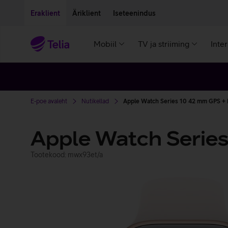
Liigu edasi põhisisu juurde
Ligipääsetavus
Eraklient
Äriklient
Iseteenindus
Mobiil
TV ja striiming
Inte
E-poe avaleht
Nutikellad
Apple Watch Series 10 42 mm GPS + 
Apple Watch Serie
Tootekood: mwx93et/a