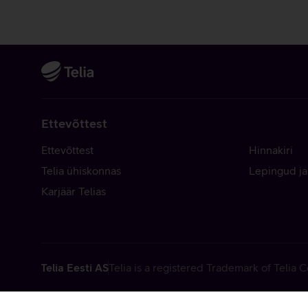
Ettevõttest
Ettevõttest
Hinnakiri
Telia ühiskonnas
Lepingud ja
Karjäär Telias
Telia Eesti AS
Telia is a registered Trademark of Telia