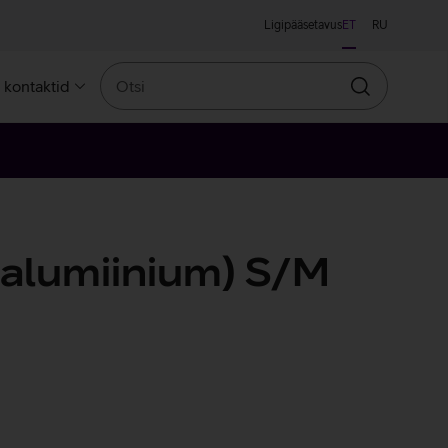
Ligipääsetavus
ET
RU
Otsi
a kontaktid
Otsin
(alumiinium) S/M
ine