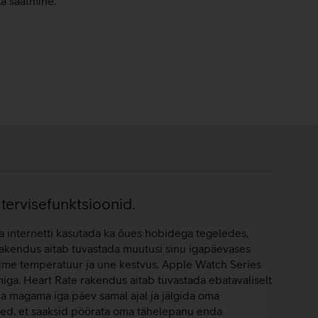
ta saatmine.
 tervisefunktsioonid.
ja internetti kasutada ka õues hobidega tegeledes,
al rakendus aitab tuvastada muutusi sinu igapäevases
andme temperatuur ja une kestvus. Apple Watch Series
ga. Heart Rate rakendus aitab tuvastada ebatavaliselt
 magama iga päev samal ajal ja jälgida oma
noed, et saaksid pöörata oma tähelepanu enda