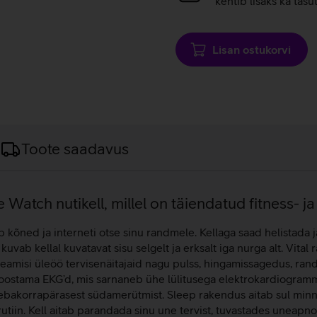
kehtib lisaks ka tasu
Lisan ostukorvi
Toote saadavus
Watch nutikell, millel on täiendatud fitness- ja
b kõned ja interneti otse sinu randmele. Kellaga saad helistada 
 kuvab kellal kuvatavat sisu selgelt ja erksalt iga nurga alt. Vit
 peamisi üleöö tervisenäitajaid nagu pulss, hingamissagedus, r
oostama EKG’d, mis sarnaneb ühe lülitusega elektrokardiogrammi
bakorrapärasest südamerütmist. Sleep rakendus aitab sul minna
utiin. Kell aitab parandada sinu une tervist, tuvastades uneap