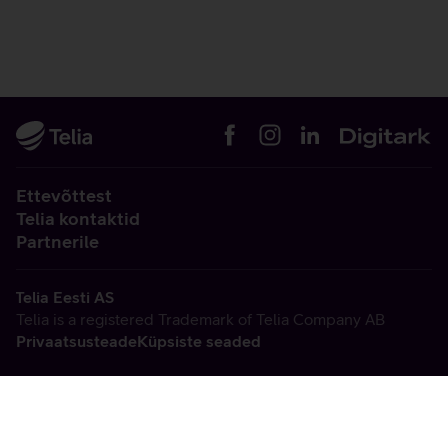
Ettevõttest
Telia kontaktid
Partnerile
Telia Eesti AS
Telia is a registered Trademark of Telia Company AB
Privaatsusteade
Küpsiste seaded