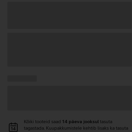
Andmete
laadimine
Kampaania
Andmete
pakkumised:
laadimine
Andmete
Kõiki tooteid saad
14 päeva jooksul
tasuta
laadimine
tagastada. Kuupakkumistele kehtib lisaks ka tasuta