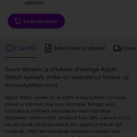
saatmine.
Lisan ostukorvi
Lisainfo
Tehnilised andmed
Toot
Lisainfo
Suure ekraani ja õhukese disainiga Apple
Watch nutikell, millel on täiendatud fitness- ja
tervisefunktsioonid.
Apple Watch Series 10 on eSIMi toega nutikell, mis toob
kõned ja interneti otse sinu randmele. Kellaga saad
helistada ja internetti kasutada ka õues hobidega
tegeledes, telefoni võid rahulikult koju jätta. Lainurk OLED
ekraan kuvab kellal kuvatavat sisu selgelt ja erksalt iga
nurga alt. Vital rakendus aitab tuvastada muutusi sinu