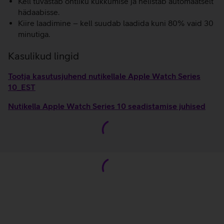
Kell tuvastab ohtliku kukkumise ja helistab automaatselt
hädaabisse.
Kiire laadimine – kell suudab laadida kuni 80% vaid 30
minutiga.
Kasulikud lingid
Tootja kasutusjuhend nutikellale Apple Watch Series
10_EST
Nutikella Apple Watch Series 10 seadistamise juhised