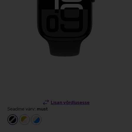
Lisan võrdlusesse
Seadme värv:
must
must
kuldne/beež
hõbedane/sinine