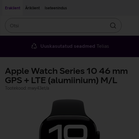
Liigu edasi põhisisu juurde
Ligipääsetavus
Eraklient
Äriklient
Iseteenindus
Otsi
Otsin
Uuskasutatud seadmed
Telias
Apple Watch Series 10 46 mm
GPS + LTE (alumiinium) M/L
Tootekood: mwy43et/a