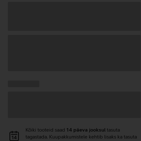
Andmete
laadimine
Kampaania
Andmete
pakkumised:
laadimine
Andmete
Kõiki tooteid saad
14 päeva jooksul
tasuta
laadimine
tagastada. Kuupakkumistele kehtib lisaks ka tasuta