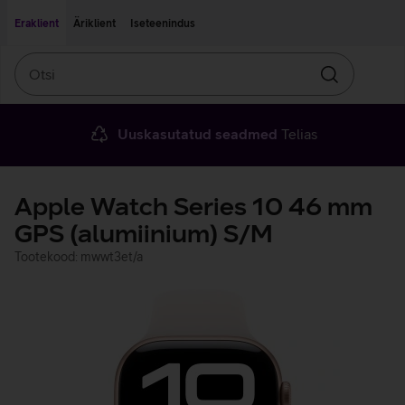
Liigu edasi põhisisu juurde
Ligipääsetavus
Eraklient
Äriklient
Iseteenindus
Otsi
Otsin
Uuskasutatud seadmed
Telias
Apple Watch Series 10 46 mm
GPS (alumiinium) S/M
Tootekood: mwwt3et/a