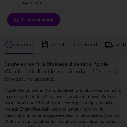
saatmine.
Lisan ostukorvi
Lisainfo
Tehnilised andmed
Toot
Lisainfo
Suure ekraani ja õhukese disainiga Apple
Watch nutikell, millel on täiendatud fitness- ja
tervisefunktsioonid.
Apple Watch Series 10 nutikäekell toob aktiivsema elustiili
ja paremad suhtlusvõimalused sinu käeulatusse. Kell on
varustatud uue S10 SiP protsessoriga ja neljatuumalise
Neural Engine'iga, pakkudes täiustatud tervise- ja
treeningfunktsioone igapäevaseks toimetamiseks. Lainurk
OLED ekraan kuvab kellal kuvatavat sisu selgelt ja erksalt