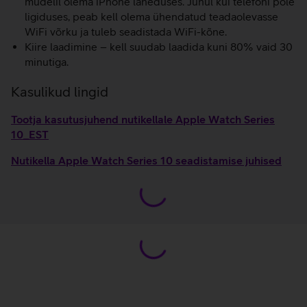
mudelil olema iPhone läheduses. Juhul kui telefoni pole
ligiduses, peab kell olema ühendatud teadaolevasse
WiFi võrku ja tuleb seadistada WiFi-kõne.
Kiire laadimine – kell suudab laadida kuni 80% vaid 30
minutiga.
Kasulikud lingid
Tootja kasutusjuhend nutikellale Apple Watch Series
10_EST
Nutikella Apple Watch Series 10 seadistamise juhised