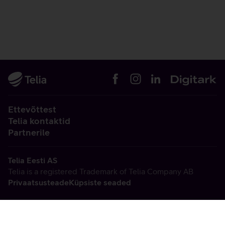
Ettevõttest
Telia kontaktid
Partnerile
Telia Eesti AS
Telia is a registered Trademark of Telia Company AB
Privaatsusteade
Küpsiste seaded