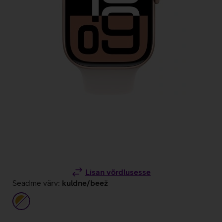
Lisan võrdlusesse
Seadme värv:
kuldne/beež
kuldne/beež