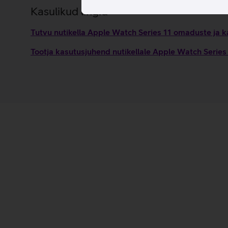
Kasulikud lingid
Tutvu nutikella Apple Watch Series 11 omaduste ja k
Tootja kasutusjuhend nutikellale Apple Watch Serie