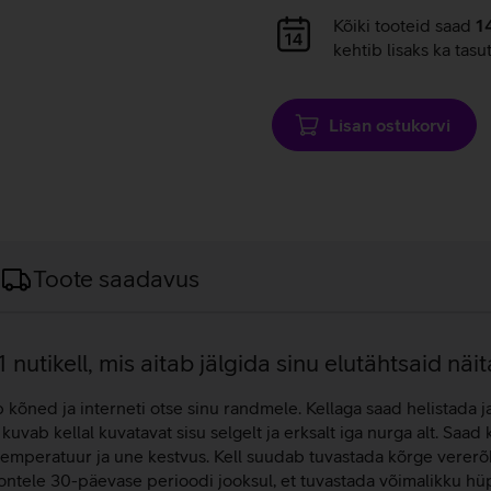
Andmete
Kõiki tooteid saad
1
laadimine
kehtib lisaks ka tasu
Lisan ostukorvi
Toote saadavus
utikell, mis aitab jälgida sinu elutähtsaid näit
 kõned ja interneti otse sinu randmele. Kellaga saad helistada 
 kuvab kellal kuvatavat sisu selgelt ja erksalt iga nurga alt. Saa
emperatuur ja une kestvus. Kell suudab tuvastada kõrge vererõh
ntele 30-päevase perioodi jooksul, et tuvastada võimalikku hüp