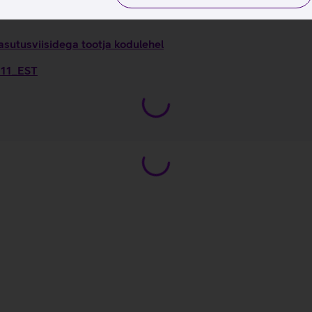
asutusviisidega tootja kodulehel
s 11_EST