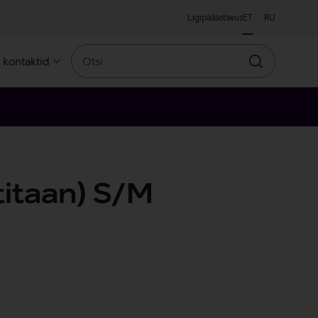
Ligipääsetavus
ET
RU
Otsi
a kontaktid
Otsin
titaan) S/M