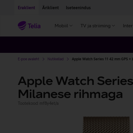
Liigu edasi põhisisu juurde
Ligipääsetavus
Eraklient
Äriklient
Iseteenindus
Mobiil
TV ja striiming
Inte
E-poe avaleht
Nutikellad
Apple Watch Series 11 42 mm GPS + L
Apple Watch Series
Milanese rihmaga
Tootekood: mf8y4et/a