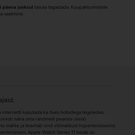
4 päeva jooksul
tasuta tagastada. Kuupakkumistele
ta saatmine.
ajaid.
ja internetti kasutada ka õues hobidega tegeledes,
d kiiresti näha oma randmelt peamisi üleöö
u märke ja teavitab sind võimalikust hüpertensioonist.
ertensiooni. Apple Watch Series 11 hoiab su