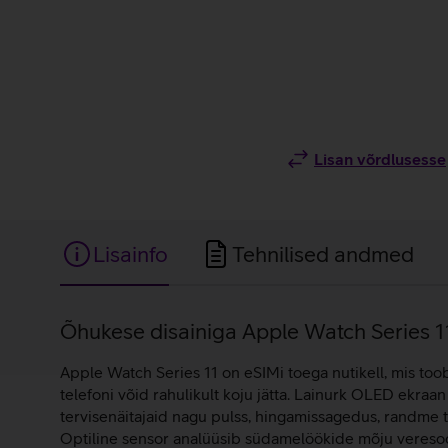
Lisan võrdlusesse
Lisainfo
Tehnilised andmed
Lisainfo
Õhukese disainiga Apple Watch Series 11 n
Apple Watch Series 11 on eSIMi toega nutikell, mis toob
telefoni võid rahulikult koju jätta. Lainurk OLED ekraan
tervisenäitajaid nagu pulss, hingamissagedus, randme t
Optiline sensor analüüsib südamelöökide mõju veresoo