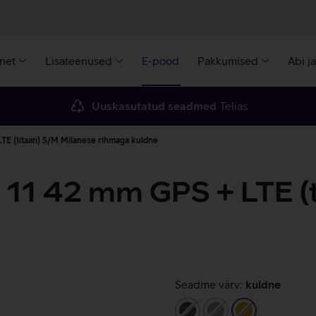
rnet
Lisateenused
E-pood
Pakkumised
Abi j
Uuskasutatud seadmed
Telias
TE (titaan) S/M Milanese rihmaga kuldne
 11 42 mm GPS + LTE (
Seadme värv:
kuldne
tumehall
hall
kuldne