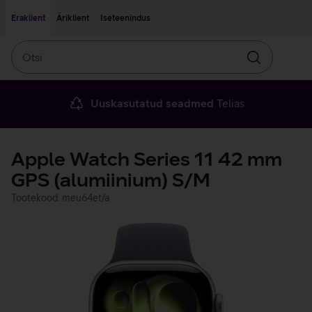
Liigu edasi põhisisu juurde
Ligipääsetavus
Eraklient
Äriklient
Iseteenindus
Otsi
Otsin
Uuskasutatud seadmed
Telias
Apple Watch Series 11 42 mm
GPS (alumiinium) S/M
Tootekood: meu64et/a