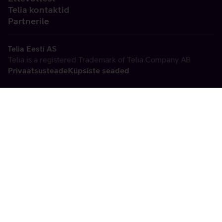
Telia kontaktid
Partnerile
Telia Eesti AS
Telia is a registered Trademark of Telia Company AB
Privaatsusteade
Küpsiste seaded
Vabandame, tekkis