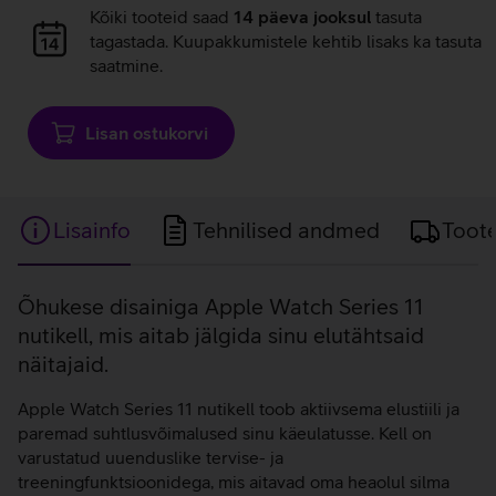
Andmete
Kõiki tooteid saad
14 päeva jooksul
tasuta
laadimine
tagastada. Kuupakkumistele kehtib lisaks ka tasuta
saatmine.
Lisan ostukorvi
Lisainfo
Tehnilised andmed
Toot
Lisainfo
Õhukese disainiga Apple Watch Series 11
nutikell, mis aitab jälgida sinu elutähtsaid
näitajaid.
Apple Watch Series 11 nutikell toob aktiivsema elustiili ja
paremad suhtlusvõimalused sinu käeulatusse. Kell on
varustatud uuenduslike tervise- ja
treeningfunktsioonidega, mis aitavad oma heaolul silma