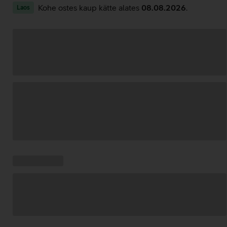
Kohe ostes kaup kätte alates
08.08.2026
.
Laos
Andmete
laadimine
Kampaania
Andmete
pakkumised:
laadimine