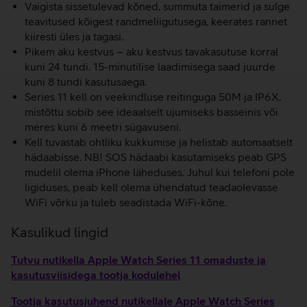
Vaigista sissetulevad kõned, summuta taimerid ja sulge
teavitused kõigest randmeliigutusega, keerates rannet
kiiresti üles ja tagasi.
Pikem aku kestvus – aku kestvus tavakasutuse korral
kuni 24 tundi. 15-minutilise laadimisega saad juurde
kuni 8 tundi kasutusaega.
Series 11 kell on veekindluse reitinguga 50M ja IP6X,
mistõttu sobib see ideaalselt ujumiseks basseinis või
meres kuni 6 meetri sügavuseni.
Kell tuvastab ohtliku kukkumise ja helistab automaatselt
hädaabisse. NB! SOS hädaabi kasutamiseks peab GPS
mudelil olema iPhone läheduses. Juhul kui telefoni pole
ligiduses, peab kell olema ühendatud teadaolevasse
WiFi võrku ja tuleb seadistada WiFi-kõne.
Kasulikud lingid
Tutvu nutikella Apple Watch Series 11 omaduste ja
kasutusviisidega tootja kodulehel
Tootja kasutusjuhend nutikellale Apple Watch Series