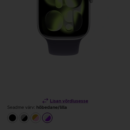
Lisan võrdlusesse
Seadme värv:
hõbedane/lilla
must
hall/must
kuldne/heleroosa
hõbedane/lilla