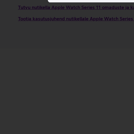
Tutvu nutikella Apple Watch Series 11 omaduste ja k
Tootja kasutusjuhend nutikellale Apple Watch Serie