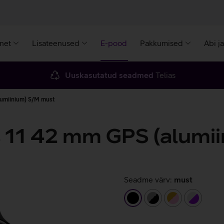
rnet
Lisateenused
E-pood
Pakkumised
Abi j
Uuskasutatud seadmed
Telias
lumiinium) S/M must
s 11 42 mm GPS (alumi
Seadme värv:
must
must
hall/must
kuldne/heler
hõbedane