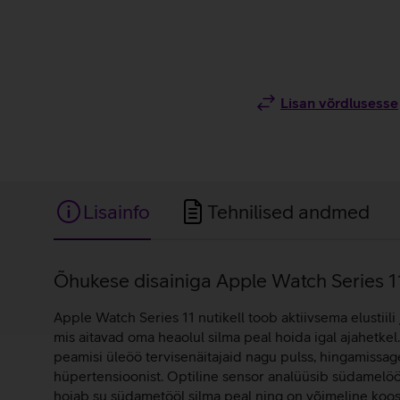
Lisan võrdlusesse
Lisainfo
Tehnilised andmed
Lisainfo
Õhukese disainiga Apple Watch Series 11 n
Apple Watch Series 11 nutikell toob aktiivsema elustiil
mis aitavad oma heaolul silma peal hoida igal ajahetkel.
peamisi üleöö tervisenäitajaid nagu pulss, hingamissa
hüpertensioonist. Optiline sensor analüüsib südamelöö
hoiab su südametööl silma peal ning on võimeline koos