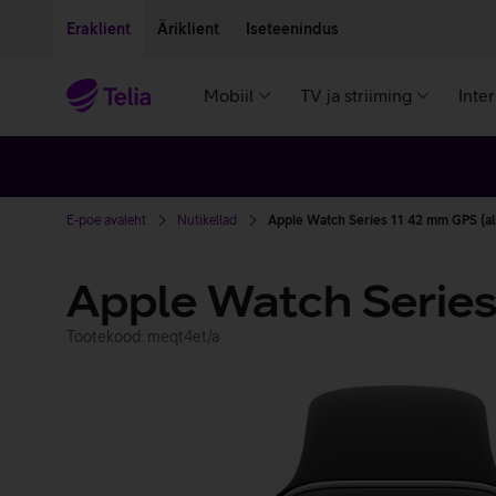
Liigu edasi põhisisu juurde
Ligipääsetavus
Eraklient
Äriklient
Iseteenindus
Mobiil
TV ja striiming
Inte
E-poe avaleht
Nutikellad
Apple Watch Series 11 42 mm GPS (a
Apple Watch Serie
Tootekood: meqt4et/a