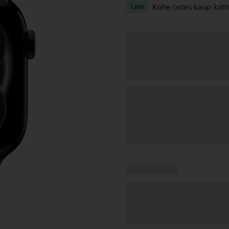
Kohe ostes kaup kätt
Laos
Andmete
laadimine
Kampaania
Andmete
pakkumised:
laadimine