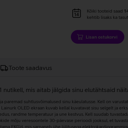
Andmete
Kõiki tooteid saad
1
laadimine
kehtib lisaks ka tasu
Lisan ostukorvi
Toote saadavus
utikell, mis aitab jälgida sinu elutähtsaid näit
i ja paremad suhtlusvõimalused sinu käeulatusse. Kell on varust
 Lainurk OLED ekraan kuvab kellal kuvatavat sisu selgelt ja erks
gedus, randme temperatuur ja une kestvus. Kell suudab tuvastad
kide mõju veresoontele 30-päevase perioodi jooksul, et tuvast
tama EKG’d, mis sarnaneb ühe lülitusega elektrokardiogrammiga.