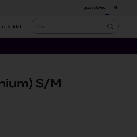
Ligipääsetavus
ET
RU
Otsi
a kontaktid
Otsin
inium) S/M
oosa
/lilla