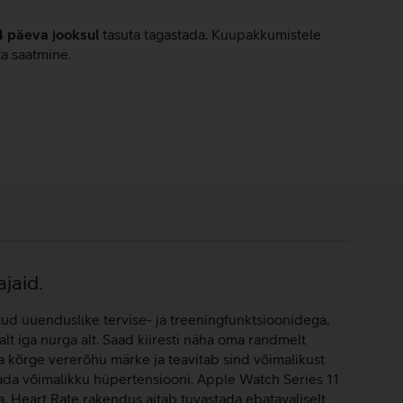
4 päeva jooksul
tasuta tagastada. Kuupakkumistele
ta saatmine.
ajaid.
atud uuenduslike tervise- ja treeningfunktsioonidega,
alt iga nurga alt. Saad kiiresti näha oma randmelt
a kõrge vererõhu märke ja teavitab sind võimalikust
ada võimalikku hüpertensiooni. Apple Watch Series 11
 Heart Rate rakendus aitab tuvastada ebatavaliselt