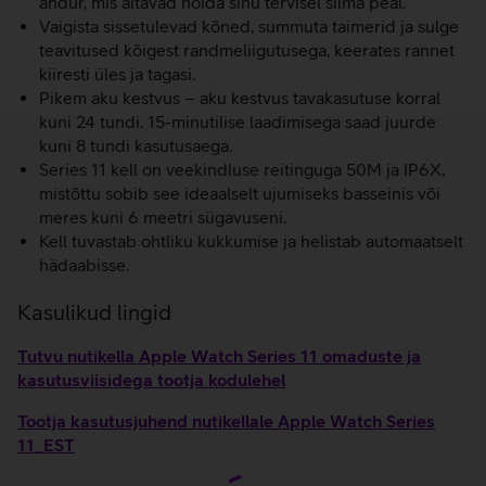
andur, mis aitavad hoida sinu tervisel silma peal.
Vaigista sissetulevad kõned, summuta taimerid ja sulge
teavitused kõigest randmeliigutusega, keerates rannet
kiiresti üles ja tagasi.
Pikem aku kestvus – aku kestvus tavakasutuse korral
kuni 24 tundi. 15-minutilise laadimisega saad juurde
kuni 8 tundi kasutusaega.
Series 11 kell on veekindluse reitinguga 50M ja IP6X,
mistõttu sobib see ideaalselt ujumiseks basseinis või
meres kuni 6 meetri sügavuseni.
Kell tuvastab ohtliku kukkumise ja helistab automaatselt
hädaabisse.
Kasulikud lingid
Tutvu nutikella Apple Watch Series 11 omaduste ja
kasutusviisidega tootja kodulehel
Tootja kasutusjuhend nutikellale Apple Watch Series
11_EST