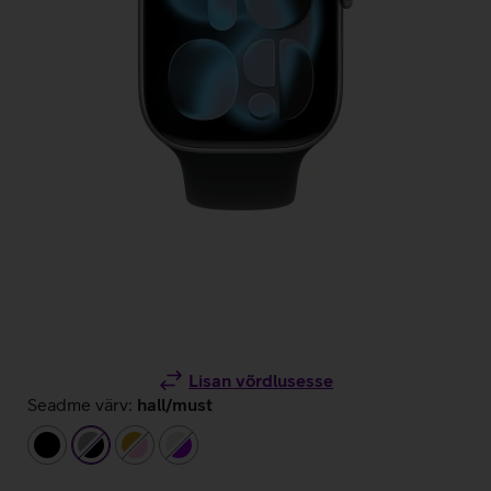
Lisan võrdlusesse
Seadme värv:
hall/must
must
hall/must
kuldne/heleroosa
hõbedane/lilla