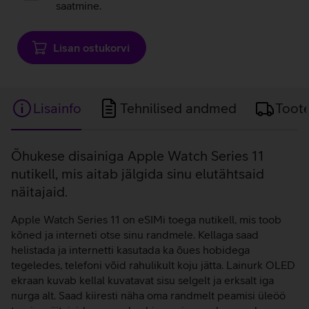
saatmine.
Lisan ostukorvi
Lisainfo
Tehnilised andmed
Toot
Lisainfo
Õhukese disainiga Apple Watch Series 11
nutikell, mis aitab jälgida sinu elutähtsaid
näitajaid.
Apple Watch Series 11 on eSIMi toega nutikell, mis toob
kõned ja interneti otse sinu randmele. Kellaga saad
helistada ja internetti kasutada ka õues hobidega
tegeledes, telefoni võid rahulikult koju jätta. Lainurk OLED
ekraan kuvab kellal kuvatavat sisu selgelt ja erksalt iga
nurga alt. Saad kiiresti näha oma randmelt peamisi üleöö