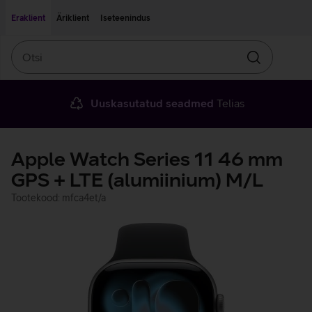
Liigu edasi põhisisu juurde
Ligipääsetavus
Eraklient
Äriklient
Iseteenindus
Otsi
Otsin
Uuskasutatud seadmed
Telias
Apple Watch Series 11 46 mm
GPS + LTE (alumiinium) M/L
Tootekood: mfca4et/a