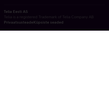
Telia Eesti AS
Telia is a registered Trademark of Telia Company AB
Privaatsusteade
Küpsiste seaded
Vabandame, tekkis
tehniline viga