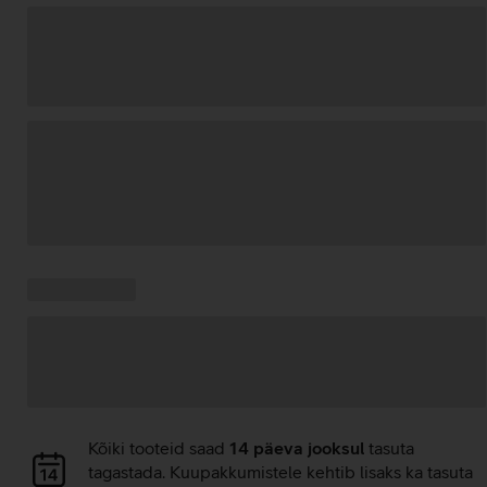
Andmete
laadimine
Kampaania
Andmete
pakkumised:
laadimine
Andmete
Kõiki tooteid saad
14 päeva jooksul
tasuta
laadimine
tagastada. Kuupakkumistele kehtib lisaks ka tasuta