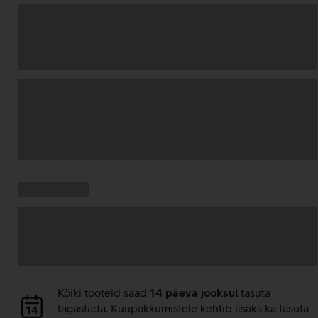
Andmete
laadimine
Kampaania
Andmete
pakkumised:
laadimine
Andmete
Kõiki tooteid saad
14 päeva jooksul
tasuta
laadimine
tagastada. Kuupakkumistele kehtib lisaks ka tasuta