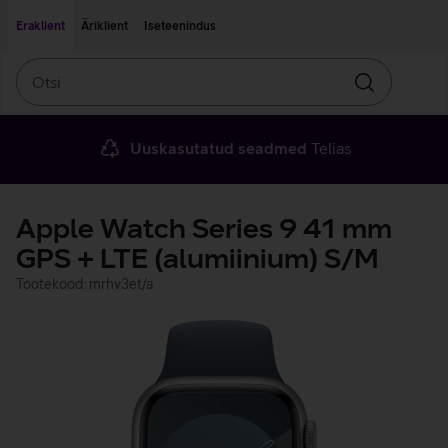
Liigu edasi põhisisu juurde
Ligipääsetavus
Eraklient
Äriklient
Iseteenindus
Otsi
Otsin
Uuskasutatud seadmed
Telias
Apple Watch Series 9 41 mm
GPS + LTE (alumiinium) S/M
Tootekood: mrhv3et/a