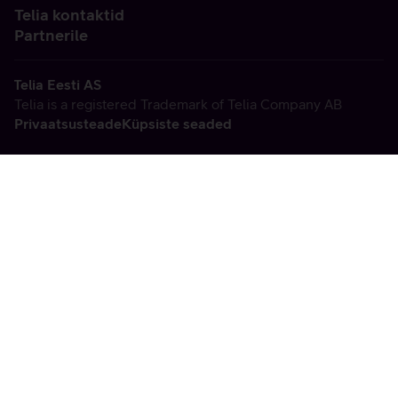
Telia kontaktid
Partnerile
Telia Eesti AS
Telia is a registered Trademark of Telia Company AB
Privaatsusteade
Küpsiste seaded
Vabandame, tekkis