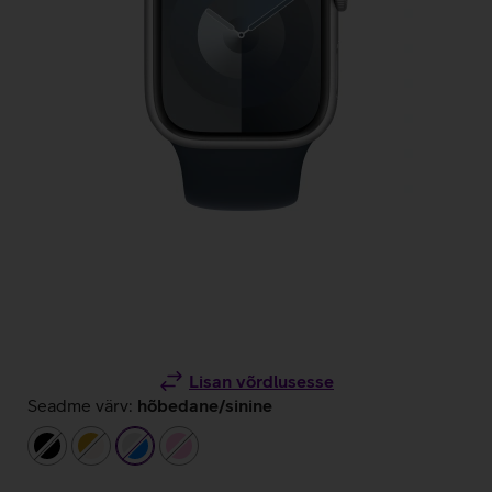
Lisan võrdlusesse
Seadme värv:
hõbedane/sinine
must
kuldne/beež
hõbedane/sinine
heleroosa