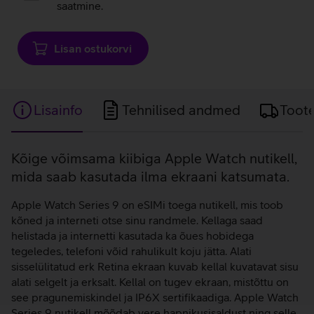
saatmine.
Lisan ostukorvi
Lisainfo
Tehnilised andmed
Toot
Lisainfo
Kõige võimsama kiibiga Apple Watch nutikell,
mida saab kasutada ilma ekraani katsumata.
Apple Watch Series 9 on eSIMi toega nutikell, mis toob
kõned ja interneti otse sinu randmele. Kellaga saad
helistada ja internetti kasutada ka õues hobidega
tegeledes, telefoni võid rahulikult koju jätta. Alati
sisselülitatud erk Retina ekraan kuvab kellal kuvatavat sisu
alati selgelt ja erksalt. Kellal on tugev ekraan, mistõttu on
see pragunemiskindel ja IP6X sertifikaadiga. Apple Watch
Series 9 nutikell mõõdab vere hapnikusisaldust ning selle