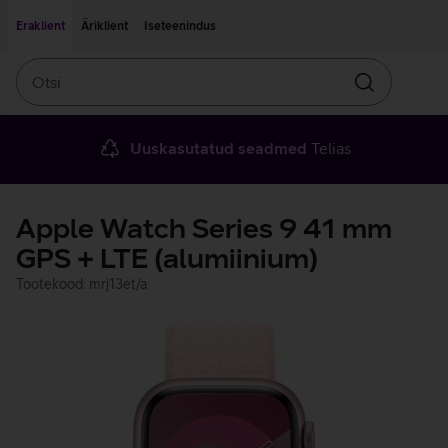
Liigu edasi põhisisu juurde
Ligipääsetavus
Eraklient
Äriklient
Iseteenindus
Otsi
Otsin
Uuskasutatud seadmed
Telias
Apple Watch Series 9 41 mm
GPS + LTE (alumiinium)
Tootekood: mrj13et/a