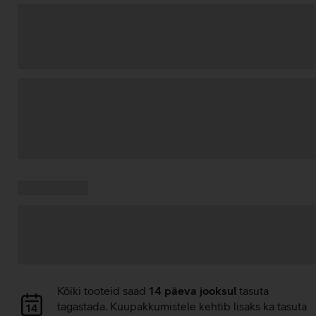
Andmete
laadimine
Kampaania
Andmete
pakkumised:
laadimine
Andmete
Kõiki tooteid saad
14 päeva jooksul
tasuta
laadimine
tagastada. Kuupakkumistele kehtib lisaks ka tasuta