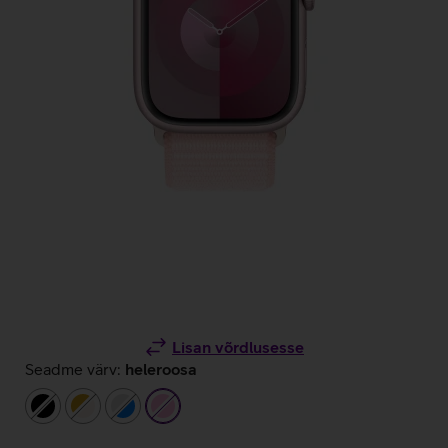
Lisan võrdlusesse
Seadme värv:
heleroosa
must
kuldne/beež
hõbedane/sinine
heleroosa