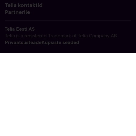
Telia kontaktid
Partnerile
Telia Eesti AS
Telia is a registered Trademark of Telia Company AB
Privaatsusteade
Küpsiste seaded
Vabandame, tekkis