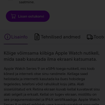
saatmine.
Lisan ostukorvi
Lisainfo
Tehnilised andmed
Toot
Lisainfo
Kõige võimsama kiibiga Apple Watch nutikell,
mida saab kasutada ilma ekraani katsumata.
Apple Watch Series 9 on eSIMi toega nutikell, mis toob
kõned ja interneti otse sinu randmele. Kellaga saad
helistada ja internetti kasutada ka õues hobidega
tegeledes, telefoni võid rahulikult koju jätta. Alati
sisselülitatud erk Retina ekraan kuvab kellal kuvatavat sisu
alati selgelt ja erksalt. Kellal on tugev ekraan, mistõttu on
see pragunemiskindel ja IP6X sertifikaadiga. Apple Watch
Series 9 nutikell mõõdab vere hapnikusisaldust ning selle