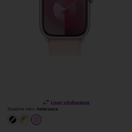
Lisan võrdlusesse
Seadme värv:
heleroosa
must
kuldne/beež
heleroosa