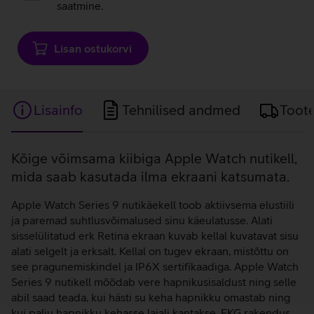
saatmine.
Lisan ostukorvi
Lisainfo
Tehnilised andmed
Toot
Lisainfo
Kõige võimsama kiibiga Apple Watch nutikell,
mida saab kasutada ilma ekraani katsumata.
Apple Watch Series 9 nutikäekell toob aktiivsema elustiili
ja paremad suhtlusvõimalused sinu käeulatusse. Alati
sisselülitatud erk Retina ekraan kuvab kellal kuvatavat sisu
alati selgelt ja erksalt. Kellal on tugev ekraan, mistõttu on
see pragunemiskindel ja IP6X sertifikaadiga. Apple Watch
Series 9 nutikell mõõdab vere hapnikusisaldust ning selle
abil saad teada, kui hästi su keha hapnikku omastab ning
kui palju hapnikku kehasse laiali kantakse. EKG rakendus