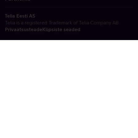
Telia Eesti AS
Telia is a registered Trademark of Telia Company AB
Privaatsusteade
Küpsiste seaded
Vabandame, tekkis
tehniline viga