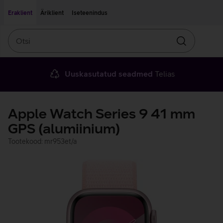
Liigu edasi põhisisu juurde
Ligipääsetavus
Eraklient
Äriklient
Iseteenindus
Otsi
Otsin
Uuskasutatud seadmed
Telias
Apple Watch Series 9 41 mm
GPS (alumiinium)
Tootekood: mr953et/a